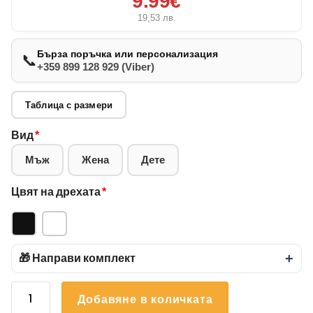
9.99€
19,53
лв.
Бърза поръчка или персонализация
📞
+359 899 128 929 (Viber)
Таблица с размери
Вид
*
Мъж
Жена
Дете
Цвят на дрехата
*
🎁 Направи комплект
+
количество
Добавяне в количката
за