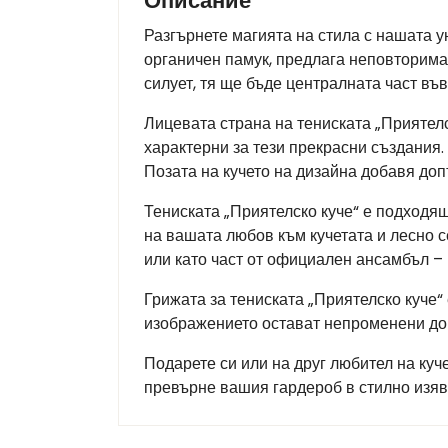
Описание
Разгърнете магията на стила с нашата у
органичен памук, предлага неповторима
силует, тя ще бъде централната част във
Лицевата страна на тениската „Приятелс
характерни за тези прекрасни създания.
Позата на кучето на дизайна добавя до
Тениската „Приятелско куче“ е подходящ
на вашата любов към кучетата и лесно 
или като част от официален ансамбъл –
Грижата за тениската „Приятелско куче“
изображението остават непроменени до
Подарете си или на друг любител на куче
превърне вашия гардероб в стилно изя