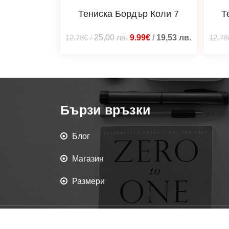
Тениска Бордър Коли 7
Т
12.78€
/
25,00
лв.
9.99€
/
19,53
лв.
12.78
Бързи връзки
Блог
Магазин
Размери