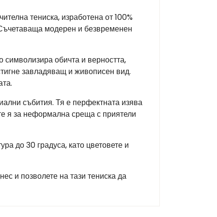
чителна тениска, изработена от 100%
. Съчетаваща модерен и безвременен
о символизира обичта и верността,
остигне завладяващ и живописен вид.
ата.
иални събития. Тя е перфектната изява
ете я за неформална среща с приятели
ра до 30 градуса, като цветовете и
нес и позволете на тази тениска да