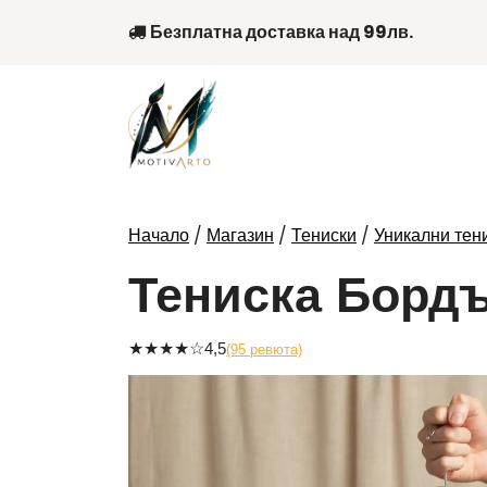
Skip
Безплатна доставка над 99лв.
to
content
/
/
/
Начало
Магазин
Тениски
Уникални тени
Тениска Бордъ
★
★
★
★
☆
4,5
(95 ревюта)