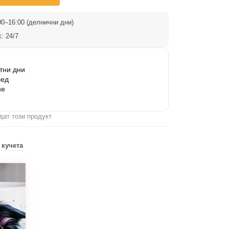
0–16:00 (делнични дни)
: 24/7
тни дни
лед
не
дат този продукт
 кучета