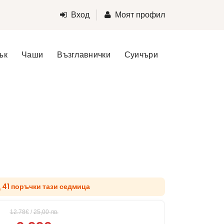
Вход
Моят профил
ък
Чаши
Възглавнички
Суичъри
д 41 поръчки тази седмица
12.78€
/
25,00
лв.