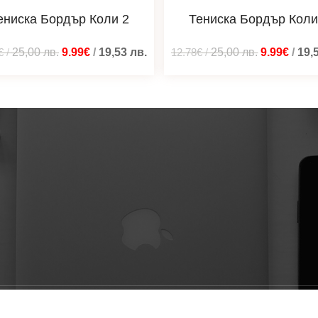
ениска Бордър Коли 2
Тениска Бордър Коли
€
/
25,00
лв.
9.99€
/
19,53
лв.
12.78€
/
25,00
лв.
9.99€
/
19,