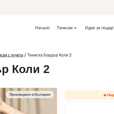
Начало
Тениски
Идеи за подар
/ Тениска Бордър Коли 2
ски с кучета
р Коли 2
🔥 На