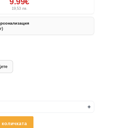
9.99€
19,53
лв.
ерсонализация
r)
Дете
+
 количката