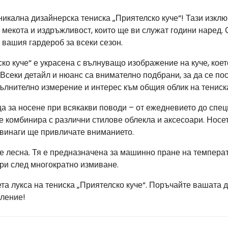
никална дизайнерска тениска „Приятелско куче“! Тази изклю
 мекота и издръжливост, които ще ви служат години наред
 вашия гардероб за всеки сезон.
ко куче“ е украсена с вълнуващо изображение на куче, коет
 Всеки детайл и нюанс са внимателно подбрани, за да се п
пълнително измерение и интерес към общия облик на тениск
а за носене при всякакви поводи – от ежедневието до спец
се комбинира с различни стилове облекла и аксесоари. Нос
 винаги ще привличате вниманието.
 е лесна. Тя е предназначена за машинно пране на температу
ри след многократно измиване.
та лукса на тениска „Приятелско куче“. Поръчайте вашата д
вление!