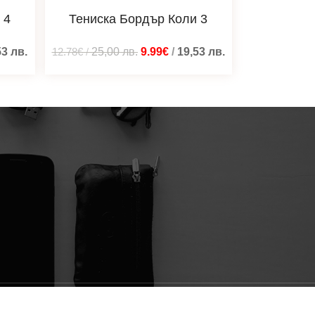
 4
Тениска Бордър Коли 3
53
лв.
12.78€
/
25,00
лв.
9.99€
/
19,53
лв.