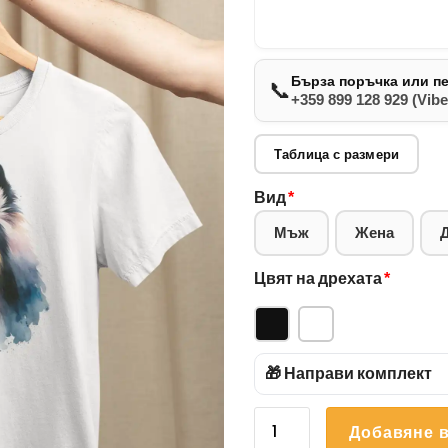
Бърза поръчка или п
📞
+359 899 128 929 (Vibe
Таблица с размери
Вид
*
Мъж
Жена
Цвят на дрехата
*
🎁 Направи комплект
количество
Добавяне в
за