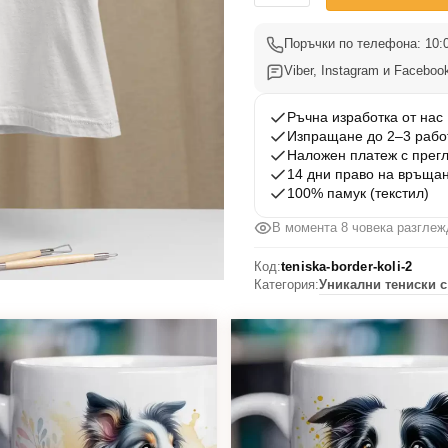
Тениска
Бордър
Поръчки по телефона: 10:0
Коли
Viber, Instagram и Facebook
2
Ръчна изработка от нас
Изпращане до 2–3 рабо
Наложен платеж с прег
14 дни право на връща
100% памук (текстил)
В момента 8 човека разглеж
Код:
teniska-border-koli-2
Категория:
Уникални тениски с