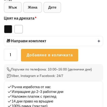
Мъж
Жена
Дете
Цвят на дрехата
*
🎁 Направи комплект
+
количество
Добавяне в количката
за
Черна
Тениска
Поръчки по телефона: 10:00–16:00 (делнични дни)
Булдог
Viber, Instagram и Facebook: 24/7
1
Ръчна изработка от нас
Изпращане до 2–3 работни дни
Наложен платеж с преглед
14 дни право на връщане
100% памук (текстил)