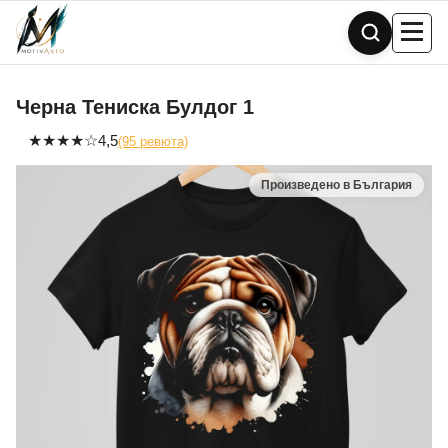
Skip
to
content
Черна Тениска Булдог 1
★
★
★
★
☆
4,5
(95 ревюта)