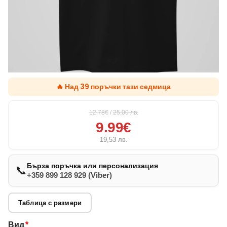
🔥 Над 39 поръчки тази седмица
12.78€
/
25,00
лв.
9.99€
19,53
лв.
Бърза поръчка или персонализация
📞
+359 899 128 929 (Viber)
Таблица с размери
Вид
*