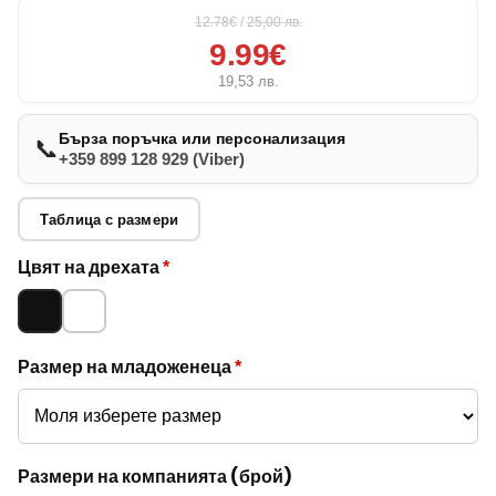
12.78€
/
25,00
лв.
9.99€
19,53
лв.
Бърза поръчка или персонализация
📞
+359 899 128 929 (Viber)
Таблица с размери
Опции за
Цвят на дрехата
*
младоженец
Черно
Бяло
и компания
Размер на младоженеца
*
Размери на компанията (брой)