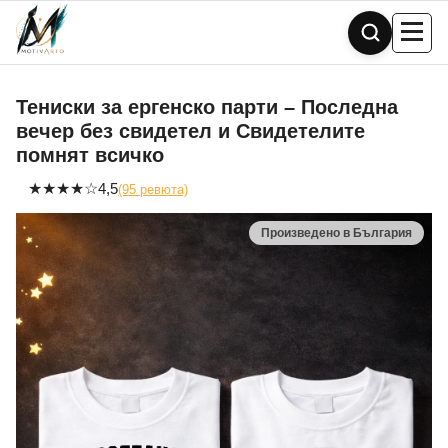
Skip
to
content
Тениски за ергенско парти – Последна
вечер без свидетел и Свидетелите
помнят всичко
★
★
★
★
☆
4,5
(95 ревюта)