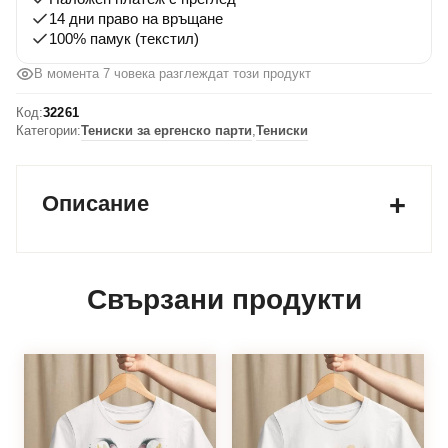
без
14 дни право на връщане
свидетел
100% памук (текстил)
и
В момента 7 човека разглеждат този продукт
Свидетелите
помнят
Код:
32261
всичко
Категории:
Тениски за ергенско парти
,
Тениски
Описание
Свързани продукти