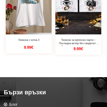
Тениска с котка 3
Тениски за ергенско парти –
Последна вечер без свидетел и
Свидетелите помнят всичко
9.99€
9.99€
Бързи връзки
Блог