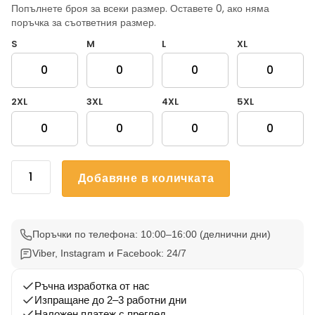
Попълнете броя за всеки размер. Оставете 0, ако няма
поръчка за съответния размер.
S
M
L
XL
2XL
3XL
4XL
5XL
количество
Добавяне в количката
за
Тениски
за
ергенско
Поръчки по телефона: 10:00–16:00 (делнични дни)
парти
Viber, Instagram и Facebook: 24/7
–
Последна
Ръчна изработка от нас
Изпращане до 2–3 работни дни
вечер
Наложен платеж с преглед