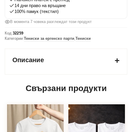
без
14 дни право на връщане
парола
100% памук (текстил)
и
В момента 7 човека разглеждат този продукт
Достъпът
е
Код:
32259
ограничен
Категории:
Тениски за ергенско парти
,
Тениски
Описание
Свързани продукти