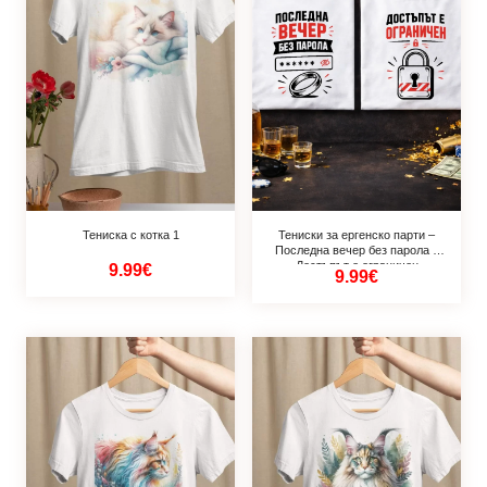
Тениска с котка 1
Тениски за ергенско парти –
Последна вечер без парола и
Достъпът е ограничен
9.99€
9.99€