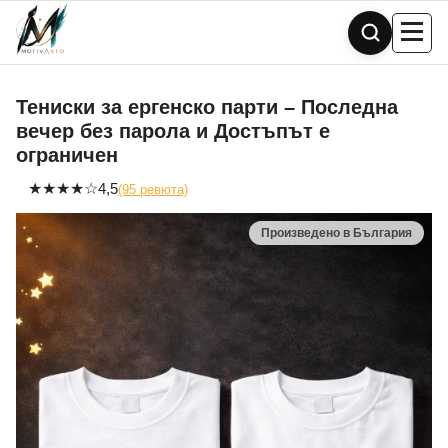
Skip
to
content
Тениски за ергенско парти – Последна
вечер без парола и Достъпът е
ограничен
★
★
★
★
☆
4,5
(95 ревюта)