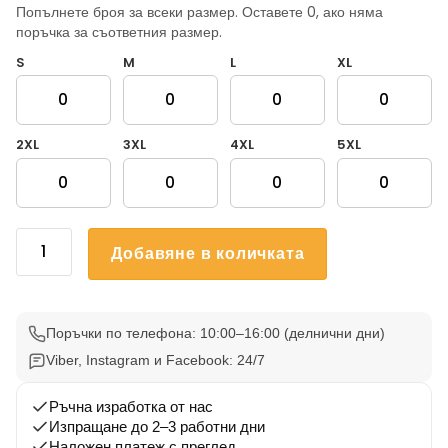
Попълнете броя за всеки размер. Оставете 0, ако няма
поръчка за съответния размер.
S
M
L
XL
2XL
3XL
4XL
5XL
количество
Добавяне в количката
за
Тениски
за
ергенско
Поръчки по телефона: 10:00–16:00 (делнични дни)
парти
Viber, Instagram и Facebook: 24/7
–
Последна
Ръчна изработка от нас
Изпращане до 2–3 работни дни
вечер
Наложен платеж с преглед