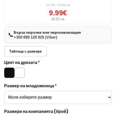
12.78€
/
25,00
лв.
9.99€
19,53
лв.
Бърза поръчка или персонализация
📞
+359 899 128 929 (Viber)
Таблица с размери
Опции за
Цвят на дрехата
*
младоженец
Черно
Бяло
и компания
Размер на младоженеца
*
Размери на компанията (брой)