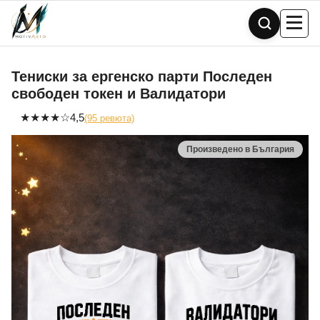
Skip
to
content
Тениски за ергенско парти Последен
свободен токен и Валидатори
★
★
★
★
☆
4,5
(95 ревюта)