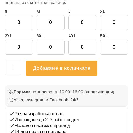
поръчка за съответния размер.
S
M
L
XL
2XL
3XL
4XL
5XL
количество
Добавяне в количката
за
Тениски
за
ергенско
Поръчки по телефона: 10:00–16:00 (делнични дни)
парти
Viber, Instagram и Facebook: 24/7
Последен
свободен
Ръчна изработка от нас
Изпращане до 2–3 работни дни
токен
Наложен платеж с преглед
и
14 дни право на връщане