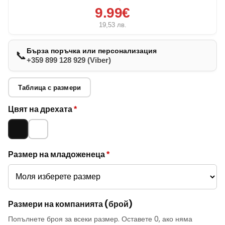
9.99€
19,53
лв.
Бърза поръчка или персонализация
📞
+359 899 128 929 (Viber)
Таблица с размери
Опции за
Цвят на дрехата
*
младоженец
Черно
Бяло
и компания
Размер на младоженеца
*
Размери на компанията (брой)
Попълнете броя за всеки размер. Оставете 0, ако няма