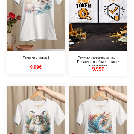
Тениска с котка 1
Тениски за ергенско парти
Последен свободен токен и
Валидатори
9.99€
9.99€