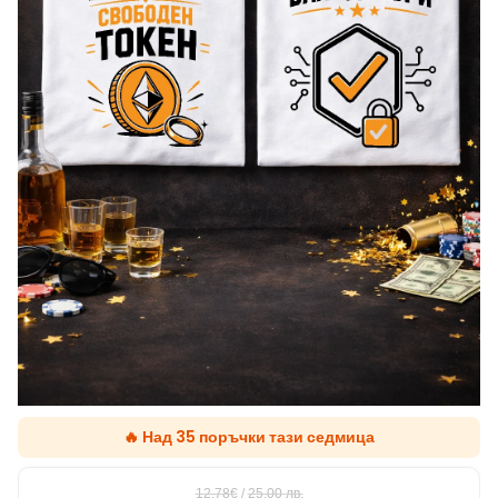
🔥 Над 35 поръчки тази седмица
12.78€
/
25,00
лв.