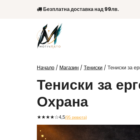
Skip
Безплатна доставка над 99лв.
to
content
/
/
/ Тениски за е
Начало
Магазин
Тениски
Тениски за ер
Охрана
★
★
★
★
☆
4,5
(95 ревюта)