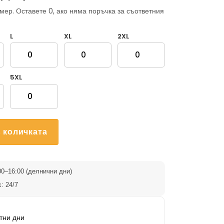
мер. Оставете 0, ако няма поръчка за съответния
L
XL
2XL
5XL
 количката
0–16:00 (делнични дни)
: 24/7
тни дни