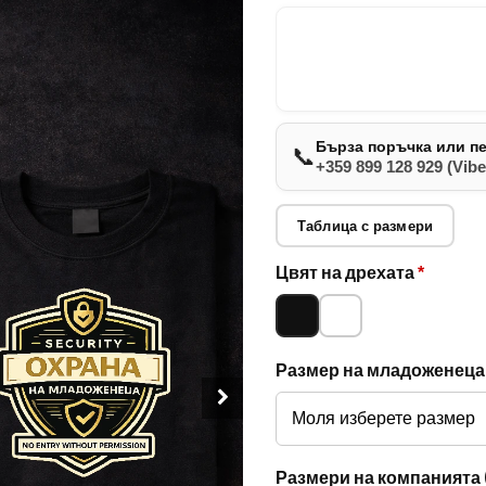
Бърза поръчка или п
📞
+359 899 128 929 (Vibe
Таблица с размери
Опции за
Цвят на дрехата
*
Черно
Бяло
младоженец
и компания
Размер на младоженец
Размери на компанията