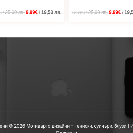
€
/
25,00
лв.
9.99€
/
19,53
лв.
12.78€
/
25,00
лв.
9.99€
/
19,
ени © 2026 Мотиварто дизайни - тениски, суичъри, блузи | 