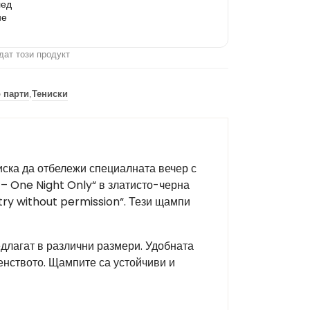
лед
не
дат този продукт
о парти
,
Тениски
иска да отбележи специалната вечер с
 – One Night Only“ в златисто-черна
try without permission“. Тези щампи
едлагат в различни размери. Удобната
енството. Щампите са устойчиви и