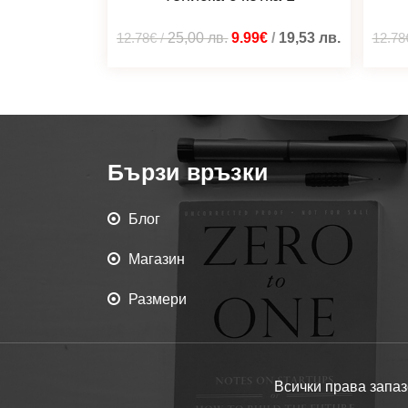
12.78€
/
25,00
лв.
9.99€
/
19,53
лв.
12.78
Бързи връзки
Блог
Магазин
Размери
Всички права запаз