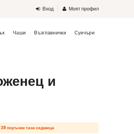
Вход
Моят профил
ък
Чаши
Възглавнички
Суичъри
оженец и
д 38 поръчки тази седмица