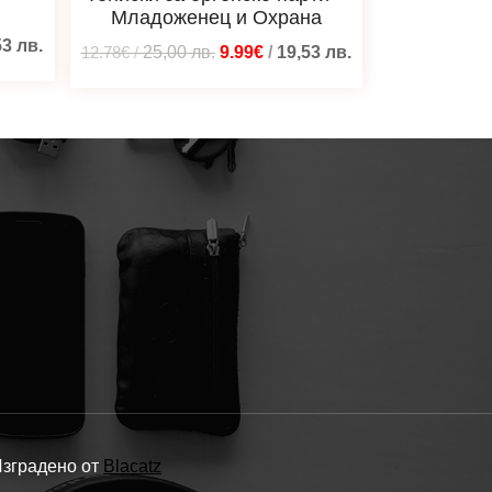
Младоженец и Охрана
53
лв.
12.78€
/
25,00
лв.
9.99€
/
19,53
лв.
Изградено от
Blacatz