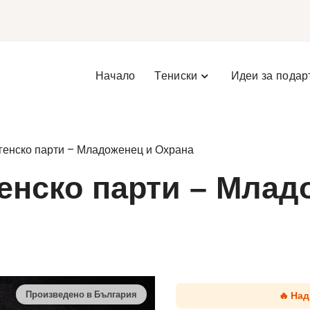
Начало
Тениски
Идеи за подар
ргенско парти – Младоженец и Охрана
генско парти – Млад
🔥 На