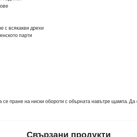
лове
е с всякакви дрехи
генското парти
се пране на ниски обороти с обърната навътре щампа. Да с
Свързани продукти