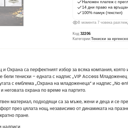
Наложен платеж с прег
Охрана
14 дни право на връща
100% памук (текстил)
В момента 7 човека разглеж
Код:
32206
Категории:
Тениски за ергенск
 и Охрана са перфектният избор за всяка компания, която 
ве бели тениски – едната с надпис „VIP Access Младоженец
ругата с емблема „Охрана на младоженеца“ и надпис „No en
 и неговата охрана по време на партито.
твен материал, подходящи са за мъже, жени и деца и се пр
мфорт през цялата нощ, независимо от динамиката на празн
кратно пране.
и надписи