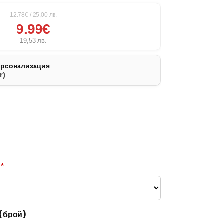
12.78€
/
25,00
лв.
9.99€
19,53
лв.
ерсонализация
r)
а
*
 (брой)