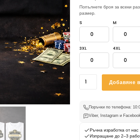
Попълнете броя за всеки раз
размер.
S
M
3XL
4XL
количество
Добавяне в
за
Тениски
за
ергенско
Поръчки по телефона: 10:0
парти
Viber, Instagram и Facebook
–
Младоженец
Ръчна изработка от нас
Изпращане до 2–3 рабо
и