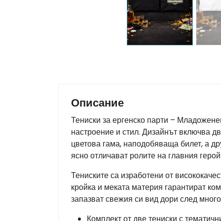
Описание
Тениски за ергенско парти – Младоженец
настроение и стил. Дизайнът включва д
цветова гама, наподобяваща билет, а д
ясно отличават ролите на главния герой
Тениските са изработени от висококачес
кройка и меката материя гарантират ко
запазват свежия си вид дори след много
Комплект от две тениски с тематичн