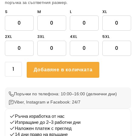
поръчка за съответния размер.
S
M
L
XL
2XL
3XL
4XL
5XL
количество
Добавяне в количката
за
Тениски
за
ергенско
Поръчки по телефона: 10:00–16:00 (делнични дни)
парти
Viber, Instagram и Facebook: 24/7
Final
Boss
Ръчна изработка от нас
Изпращане до 2–3 работни дни
Булката
Наложен платеж с преглед
и
14 дни право на връщане