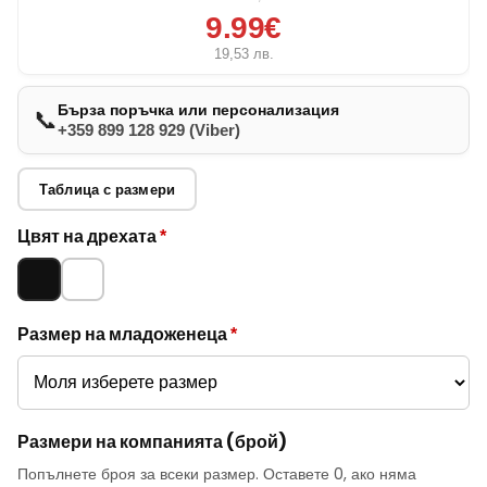
9.99€
19,53
лв.
Бърза поръчка или персонализация
📞
+359 899 128 929 (Viber)
Таблица с размери
Опции за
Цвят на дрехата
*
младоженец
Черно
Бяло
и компания
Размер на младоженеца
*
Размери на компанията (брой)
Попълнете броя за всеки размер. Оставете 0, ако няма