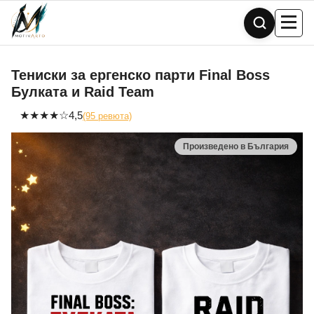
Skip
to
content
Тениски за ергенско парти Final Boss
Булката и Raid Team
★
★
★
★
☆
4,5
(95 ревюта)