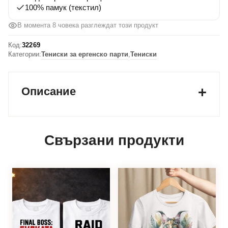
Raid
100% памук (текстил)
Team
В момента 8 човека разглеждат този продукт
Код:
32269
Категории:
Тениски за ергенско парти
,
Тениски
Описание
Свързани продукти