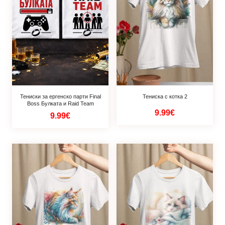
Тениски за ергенско парти Final
Тениска с котка 2
Boss Булката и Raid Team
9.99€
9.99€