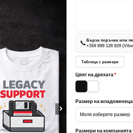
Бърза поръчка или п
📞
+359 899 128 929 (Vibe
Таблица с размери
Опции за
Цвят на дрехата
*
Черно
Бяло
младоженец
и компания
Размер на младоженец
Размери на компанията