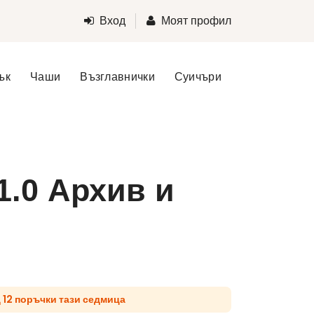
Вход
Моят профил
ък
Чаши
Възглавнички
Суичъри
1.0 Архив и
д 12 поръчки тази седмица