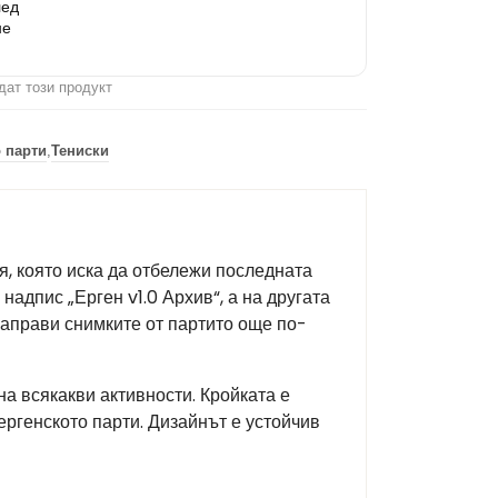
лед
не
дат този продукт
о парти
,
Тениски
я, която иска да отбележи последната
надпис „Ерген v1.0 Архив“, а на другата
направи снимките от партито още по-
а всякакви активности. Кройката е
ергенското парти. Дизайнът е устойчив