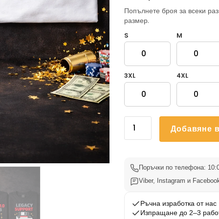
Попълнете броя за всеки раз
размер.
S
M
3XL
4XL
количество
Добавяне в
за
Тениски
за
ергенско
Поръчки по телефона: 10:0
парти
Viber, Instagram и Facebook
Ерген
v1.0
Ръчна изработка от нас
Изпращане до 2–3 рабо
Архив