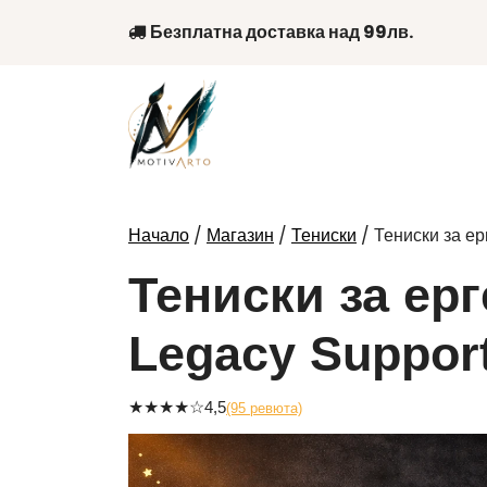
Skip
Безплатна доставка над 99лв.
to
content
/
/
/ Тениски за ер
Начало
Магазин
Тениски
Тениски за ерг
Legacy Suppor
★
★
★
★
☆
4,5
(95 ревюта)