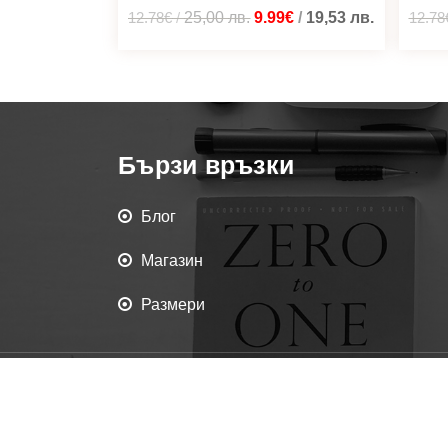
12.78€
/
25,00
лв.
9.99€
/
19,53
лв.
12.78
Бързи връзки
Блог
Магазин
Размери
Всички права запаз