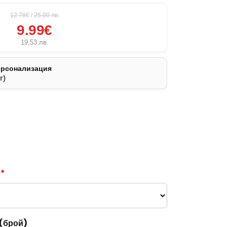
12.78€
/
25,00
лв.
9.99€
19,53
лв.
ерсонализация
r)
а
*
 (брой)