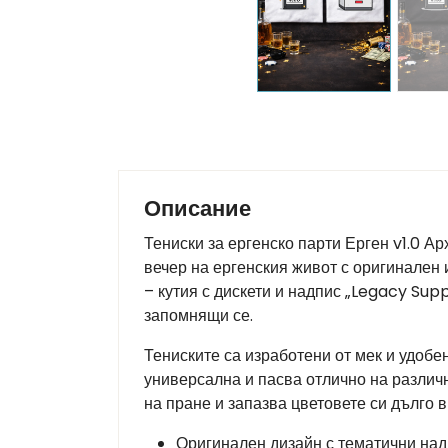
Описание
Тениски за ергенско парти Ерген v1.0 А
вечер на ергенския живот с оригинален и
– кутия с дискети и надпис „Legacy Sup
запомнящи се.
Тениските са изработени от мек и удобе
универсална и пасва отлично на различн
на пране и запазва цветовете си дълго 
Оригинален дизайн с тематични над