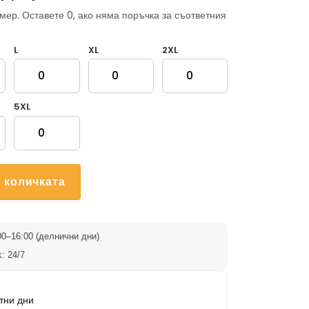
мер. Оставете 0, ако няма поръчка за съответния
L
XL
2XL
5XL
 количката
0–16:00 (делнични дни)
: 24/7
тни дни