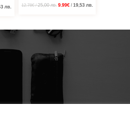
12.78€
/
25,00
лв.
9.99€
/
19,53
лв.
53
лв.
Изградено от
Blacatz