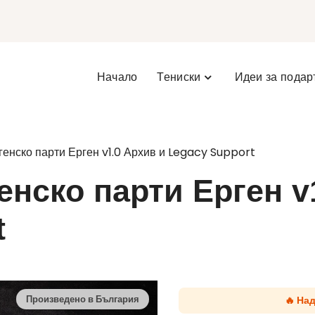
Начало
Тениски
Идеи за подар
генско парти Ерген v1.0 Архив и Legacy Support
енско парти Ерген v
t
🔥 На