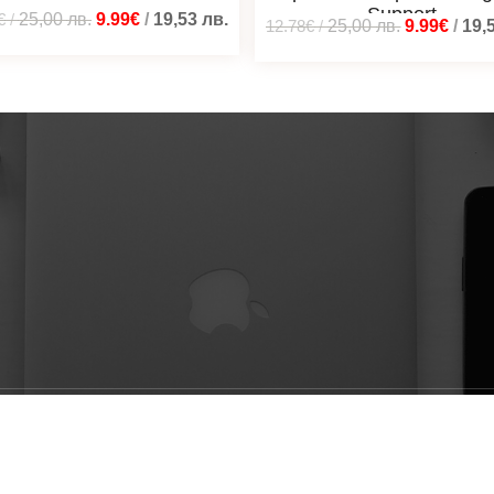
Support
€
/
25,00
лв.
9.99€
/
19,53
лв.
12.78€
/
25,00
лв.
9.99€
/
19,
ени © 2026 Мотиварто дизайни - тениски, суичъри, блузи | 
Политики