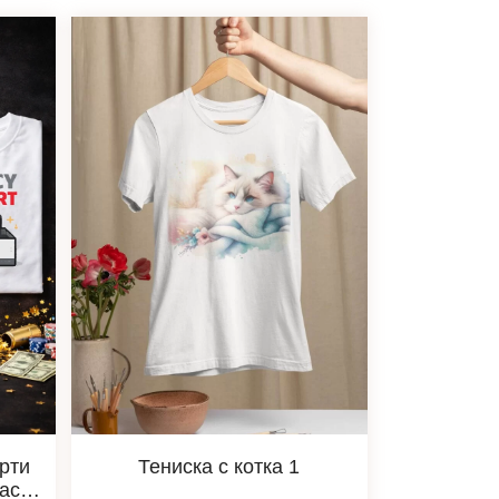
арти
Тениска с котка 1
gacy