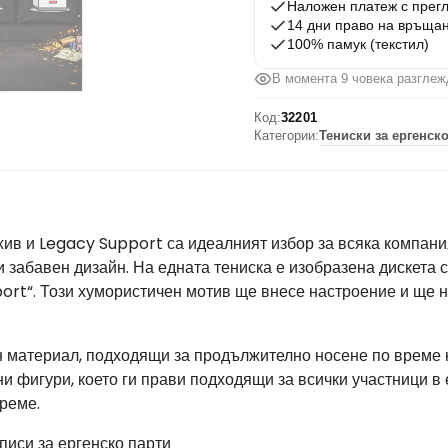
Наложен платеж с прег
и
14 дни право на връща
Legacy
100% памук (текстил)
Support
В момента 9 човека разглеж
Код:
32201
Категории:
Тениски за ергенск
рхив и Legacy Support са идеалният избор за всяка компани
 забавен дизайн. На едната тениска е изобразена дискета с 
port“. Този хумористичен мотив ще внесе настроение и ще 
н материал, подходящи за продължително носене по време н
и фигури, което ги прави подходящи за всички участници в 
време.
писи за ергенско парти