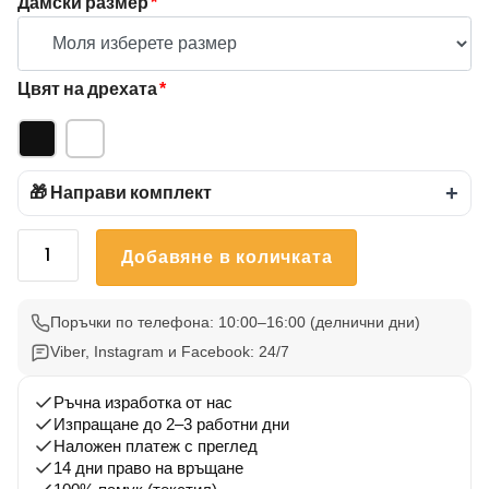
Дамски размер
*
Цвят на дрехата
*
🎁 Направи комплект
+
количество
Добавяне в количката
за
Тениски
за
Поръчки по телефона: 10:00–16:00 (делнични дни)
двойки
Viber, Instagram и Facebook: 24/7
с
пингвинчета
Ръчна изработка от нас
–
Изпращане до 2–3 работни дни
Наложен платеж с преглед
Нейното
14 дни право на връщане
и