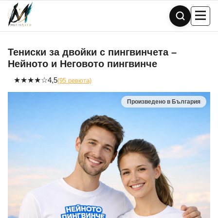
Skip
to
content
Тениски за двойки с пингвинчета –
Нейното и Неговото пингвинче
★
★
★
★
☆
4,5
(95 ревюта)