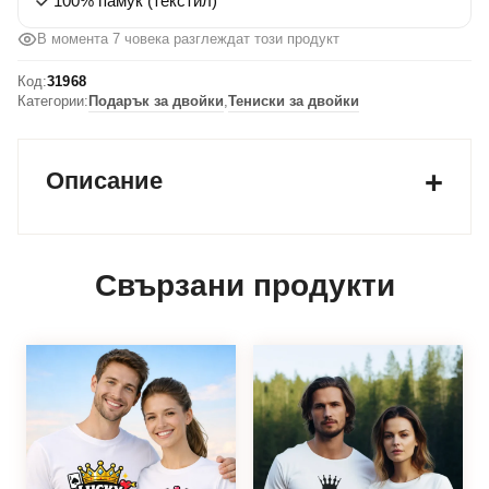
100% памук (текстил)
Неговото
пингвинче
В момента 7 човека разглеждат този продукт
Код:
31968
Категории:
Подарък за двойки
,
Тениски за двойки
Описание
Свързани продукти