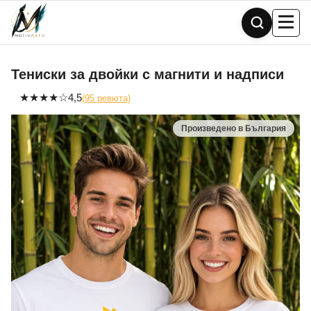
Skip
to
content
Тениски за двойки с магнити и надписи
★
★
★
★
☆
4,5
(95 ревюта)