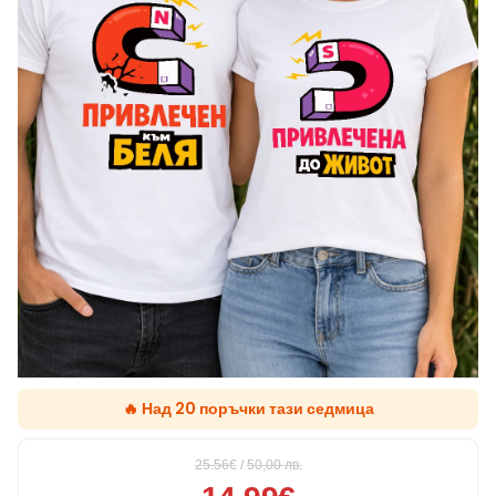
🔥 Над 20 поръчки тази седмица
25.56€
/
50,00
лв.