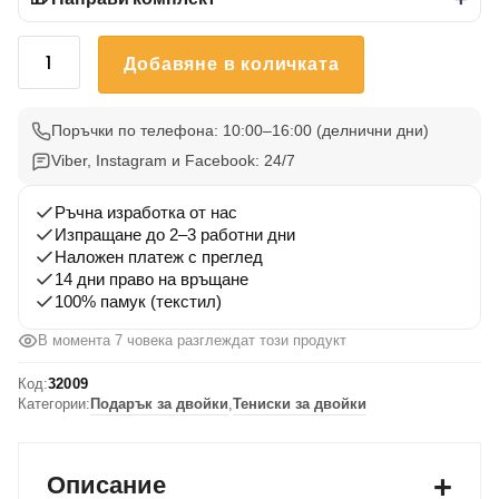
количество
Добавяне в количката
за
Тениски
за
Поръчки по телефона: 10:00–16:00 (делнични дни)
двойки
Viber, Instagram и Facebook: 24/7
с
магнити
Ръчна изработка от нас
и
Изпращане до 2–3 работни дни
Наложен платеж с преглед
надписи
14 дни право на връщане
100% памук (текстил)
В момента 7 човека разглеждат този продукт
Код:
32009
Категории:
Подарък за двойки
,
Тениски за двойки
Описание