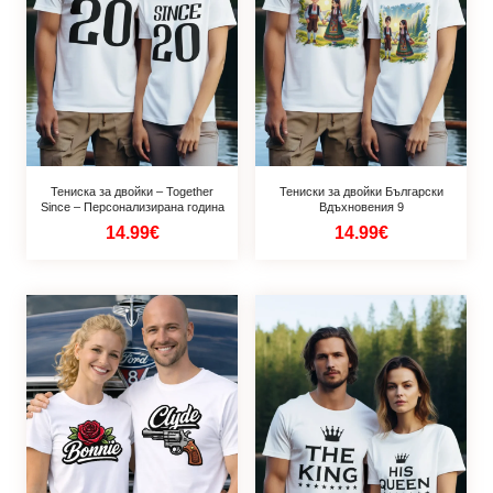
Тениска за двойки – Together
Тениски за двойки Български
Since – Персонализирана година
Вдъхновения 9
14.99€
14.99€