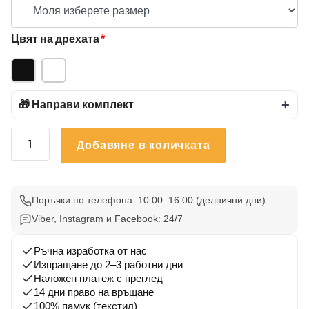
Цвят на дрехата
*
🎁 Направи комплект
+
количество
Добавяне в количката
за
Тениска
за
двойки
Поръчки по телефона: 10:00–16:00 (делнични дни)
The
Viber, Instagram и Facebook: 24/7
King
&
Ръчна изработка от нас
Изпращане до 2–3 работни дни
His
Наложен платеж с преглед
Queen
14 дни право на връщане
100% памук (текстил)