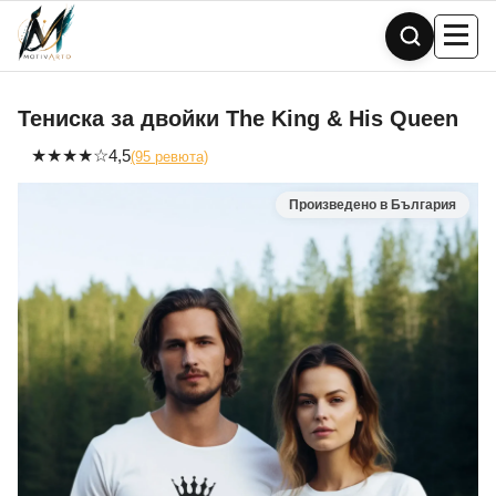
Skip
to
content
Тениска за двойки The King & His Queen
★
★
★
★
☆
4,5
(95 ревюта)