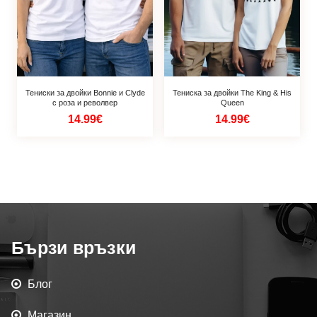
Тениски за двойки Bonnie и Clyde
Тениска за двойки The King & His
с роза и револвер
Queen
14.99€
14.99€
Бързи връзки
Блог
Магазин