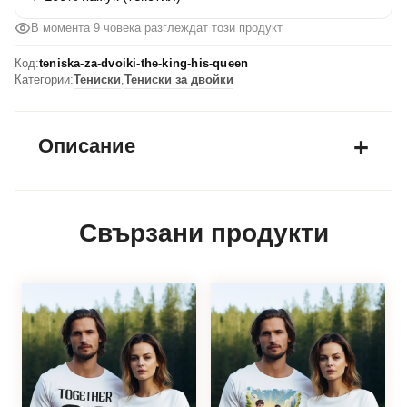
В момента 7 човека разглеждат този продукт
Код:
teniska-za-dvoiki-the-king-his-queen
Категории:
Тениски
,
Тениски за двойки
Описание
Свързани продукти