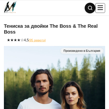
Skip
to
content
Тениска за двойки The Boss & The Real
Boss
★
★
★
★
☆
4,5
(95 ревюта)