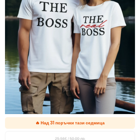
🔥 Над 31 поръчки тази седмица
25.56€
/
50,00
лв.