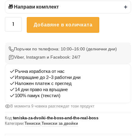
🎁 Направи комплект
+
количество
Добавяне в количката
за
Тениска
за
двойки
Поръчки по телефона: 10:00–16:00 (делнични дни)
The
Viber, Instagram и Facebook: 24/7
Boss
&
Ръчна изработка от нас
Изпращане до 2–3 работни дни
The
Наложен платеж с преглед
Real
14 дни право на връщане
Boss
100% памук (текстил)
В момента 9 човека разглеждат този продукт
Код:
teniska-za-dvoiki-the-boss-and-the-real-boss
Категории:
Тениски
,
Тениски за двойки