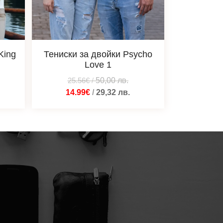
King
Тениски за двойки Psycho
Love 1
25.56€
/
50,00
лв.
14.99€
/
29,32
лв.