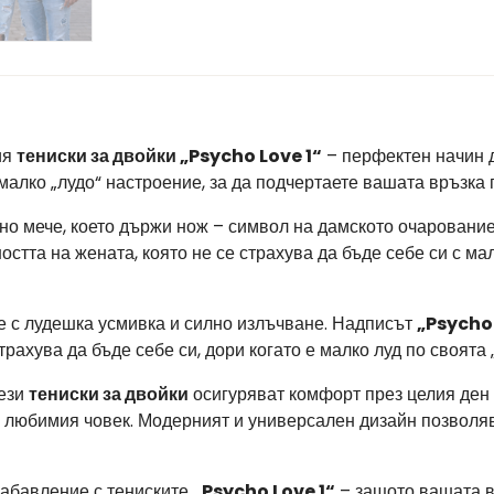
ия
тениски за двойки „Psycho Love 1“
– перфектен начин д
 малко „лудо“ настроение, за да подчертаете вашата връзка
сно мече, което държи нож – символ на дамското очарование
стта на жената, която не се страхува да бъде себе си с ма
 с лудешка усмивка и силно излъчване. Надписът
„Psycho
рахува да бъде себе си, дори когато е малко луд по своята „
тези
тениски за двойки
осигуряват комфорт през целия ден 
 с любимия човек. Модерният и универсален дизайн позволя
забавление с тениските
„Psycho Love 1“
– защото вашата в