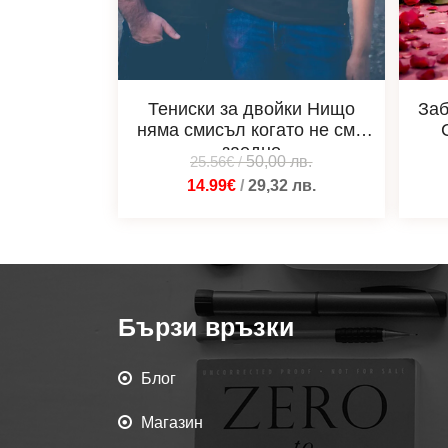
Тениски за двойки Нищо
Заб
няма смисъл когато не сме
заедно
25.56€
/
50,00
лв.
14.99€
/
29,32
лв.
Бързи връзки
Блог
Магазин