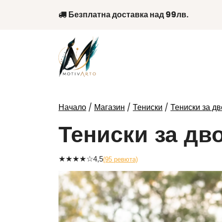
Skip
Безплатна доставка над 99лв.
to
content
/
/
/
Начало
Магазин
Тениски
Тениски за дв
Тениски за дв
★
★
★
★
☆
4,5
(95 ревюта)