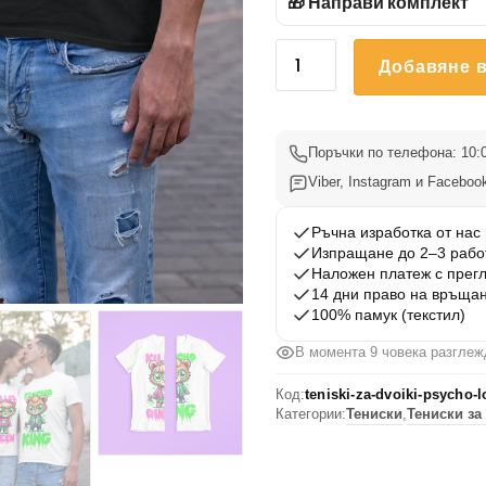
🎁 Направи комплект
количество
Добавяне в
за
Тениски
за
двойки
Поръчки по телефона: 10:0
Psycho
Viber, Instagram и Facebook
Love
1
Ръчна изработка от нас
Изпращане до 2–3 рабо
Наложен платеж с прег
14 дни право на връща
100% памук (текстил)
В момента 9 човека разглеж
Код:
teniski-za-dvoiki-psycho-l
Категории:
Тениски
,
Тениски за