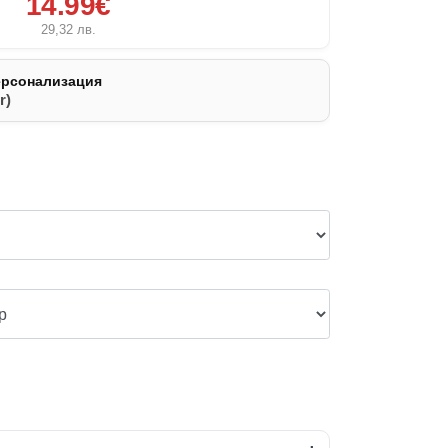
14.99€
29,32
лв.
ерсонализация
r)