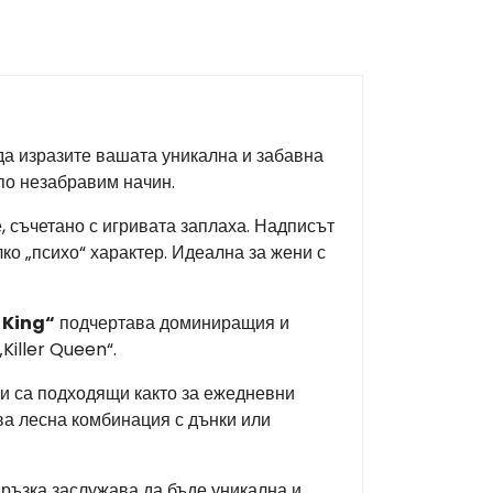
а изразите вашата уникална и забавна
 по незабравим начин.
, съчетано с игривата заплаха. Надписът
лко „психо“ характер. Идеална за жени с
 King“
подчертава доминиращия и
Killer Queen“.
и са подходящи както за ежедневни
ва лесна комбинация с дънки или
ръзка заслужава да бъде уникална и