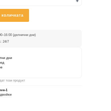
+
 количката
0–16:00 (делнични дни)
: 24/7
тни дни
лед
не
дат този продукт
ove-1
 двойки