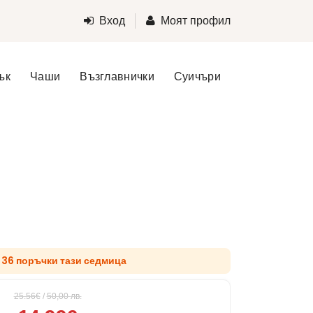
Вход
Моят профил
ък
Чаши
Възглавнички
Суичъри
д 36 поръчки тази седмица
25.56€
/
50,00
лв.