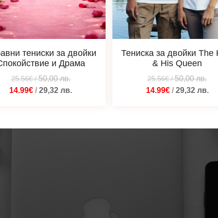
авни тениски за двойки
Тениска за двойки The 
Спокойствие и Драма
& His Queen
25.56€
/
50,00
лв.
25.56€
/
50,00
лв.
14.99€
/
29,32
лв.
14.99€
/
29,32
лв.