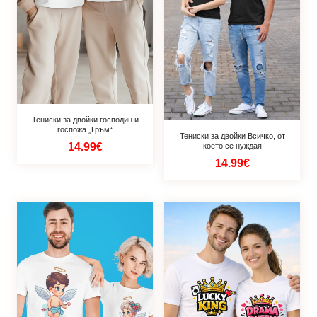
Тениски за двойки господин и
госпожа „Гръм“
Тениски за двойки Всичко, от
14.99€
което се нуждая
14.99€