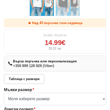
🔥 Над 41 поръчки тази седмица
25.56€
/
50,00
лв.
14.99€
29,32
лв.
Бърза поръчка или персонализация
📞
+359 899 128 929 (Viber)
Таблица с размери
Мъжки размер
*
Дамски размер
*