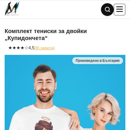
Skip
to
content
Комплект тениски за двойки
„Купидончета“
★
★
★
★
☆
4,5
(95 ревюта)