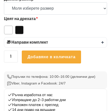
Цвят на дрехата
*
🎁 Направи комплект
+
количество
Добавяне в количката
за
Комплект
тениски
за
Поръчки по телефона: 10:00–16:00 (делнични дни)
двойки
Viber, Instagram и Facebook: 24/7
"Купидончета"
Ръчна изработка от нас
Изпращане до 2–3 работни дни
Наложен платеж с преглед
14 дни право на връщане