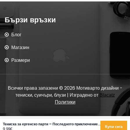
Бързи връзки
Блог
Магазин
Размери
Всички права запазени © 2026 Мотиварто дизайни -
тениски, суичъри, блузи | Изградено от
Blacatz
Политики
Тениска за ергенско парти – Последното приключение преди голямото ДА
Купи сега
9.99€