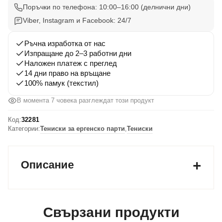
ергенско
Поръчки по телефона: 10:00–16:00 (делнични дни)
парти
Viber, Instagram и Facebook: 24/7
–
Последното
Ръчна изработка от нас
Изпращане до 2–3 работни дни
приключение
Наложен платеж с преглед
преди
14 дни право на връщане
голямото
100% памук (текстил)
ДА
В момента 7 човека разглеждат този продукт
Код:
32281
Категории:
Тениски за ергенско парти
,
Тениски
Описание
Свързани продукти