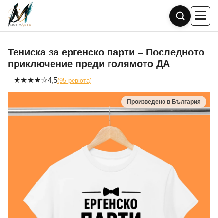
Skip
to
content
Тениска за ергенско парти – Последното
приключение преди голямото ДА
★
★
★
★
☆
4,5
(95 ревюта)