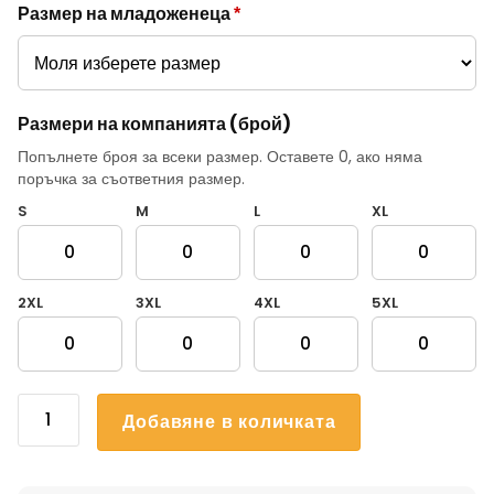
Размер на младоженеца
*
Размери на компанията (брой)
Попълнете броя за всеки размер. Оставете 0, ако няма
поръчка за съответния размер.
S
M
L
XL
2XL
3XL
4XL
5XL
количество
Добавяне в количката
за
Тениска
за