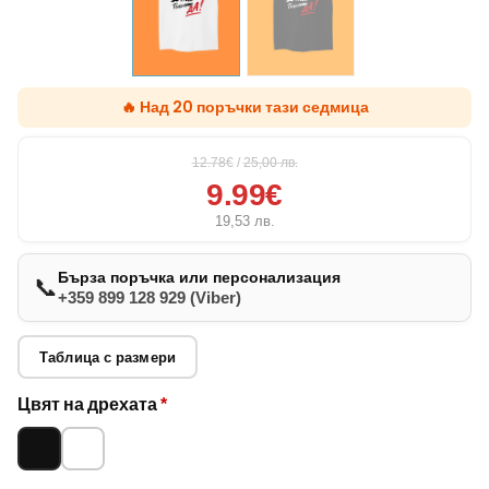
🔥 Над 20 поръчки тази седмица
12.78€
/
25,00
лв.
9.99€
19,53
лв.
Бърза поръчка или персонализация
📞
+359 899 128 929 (Viber)
Таблица с размери
Опции за
Цвят на дрехата
*
младоженец
Черно
Бяло
и компания