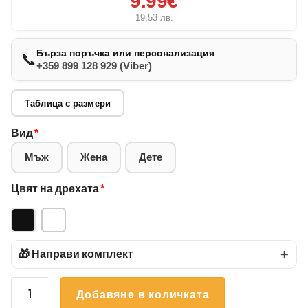
9.99€
19,53
лв.
Бърза поръчка или персонализация
📞
+359 899 128 929 (Viber)
Таблица с размери
Вид
*
Мъж
Жена
Дете
Цвят на дрехата
*
🎁 Направи комплект
+
количество
Добавяне в количката
за