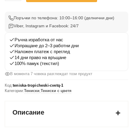
Тениска
с
Тропически
Поръчки по телефона: 10:00–16:00 (делнични дни)
Цветя
Viber, Instagram и Facebook: 24/7
1
Ръчна изработка от нас
Изпращане до 2–3 работни дни
Наложен платеж с преглед
14 дни право на връщане
100% памук (текстил)
В момента 7 човека разглеждат този продукт
Код:
teniska-tropicheski-cvetq-1
Категории:
Тениски
,
Тениски с цветя
Описание