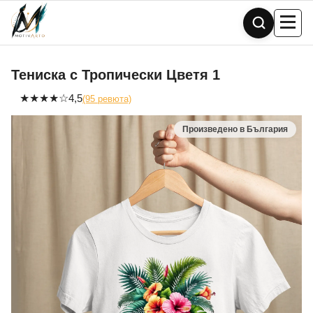
Skip
to
content
Тениска с Тропически Цветя 1
★
★
★
★
☆
4,5
(95 ревюта)