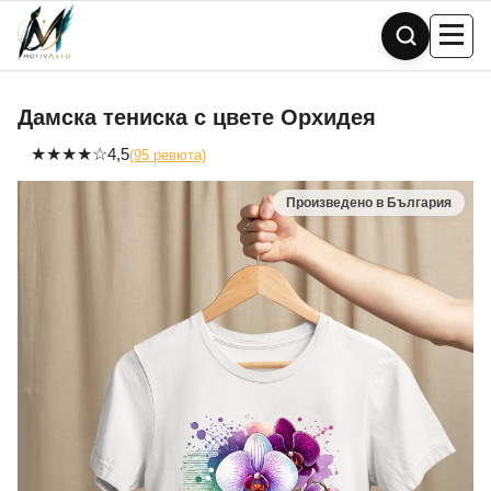
Skip
to
content
Дамска тениска с цвете Орхидея
★
★
★
★
☆
4,5
(95 ревюта)