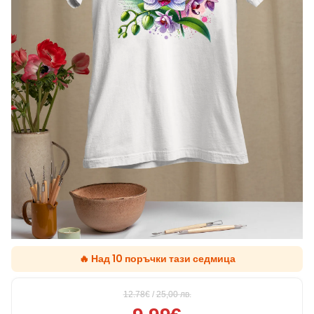
🔥 Над 10 поръчки тази седмица
12.78€
/
25,00
лв.