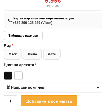
9.99€
19,53
лв.
Бърза поръчка или персонализация
📞
+359 899 128 929 (Viber)
Таблица с размери
Вид
*
Мъж
Жена
Дете
Цвят на дрехата
*
🎁 Направи комплект
+
количество
Добавяне в количката
за