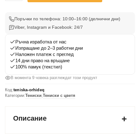
Дамска
тениска
с
Поръчки по телефона: 10:00–16:00 (делнични дни)
цвете
Viber, Instagram и Facebook: 24/7
Орхидея
Ръчна изработка от нас
Изпращане до 2–3 работни дни
Наложен платеж с преглед
14 дни право на връщане
100% памук (текстил)
В момента 9 човека разглеждат този продукт
Код:
teniska-orhideq
Категории:
Тениски
,
Тениски с цветя
Описание