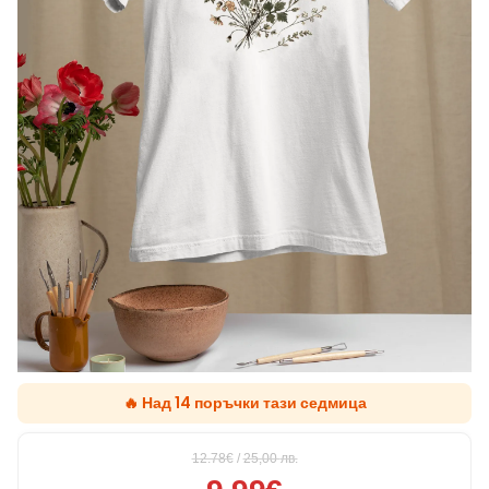
🔥 Над 14 поръчки тази седмица
12.78€
/
25,00
лв.