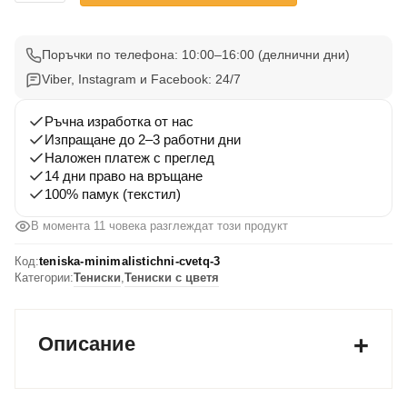
Тениска
с
Минималистични
Поръчки по телефона: 10:00–16:00 (делнични дни)
Цветя
Viber, Instagram и Facebook: 24/7
3
Ръчна изработка от нас
Изпращане до 2–3 работни дни
Наложен платеж с преглед
14 дни право на връщане
100% памук (текстил)
В момента 11 човека разглеждат този продукт
Код:
teniska-minimalistichni-cvetq-3
Категории:
Тениски
,
Тениски с цветя
Описание