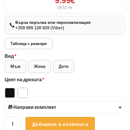
9.99€
19,53
лв.
Бърза поръчка или персонализация
📞
+359 899 128 929 (Viber)
Таблица с размери
Вид
*
Мъж
Жена
Дете
Цвят на дрехата
*
🎁 Направи комплект
+
количество
Добавяне в количката
за