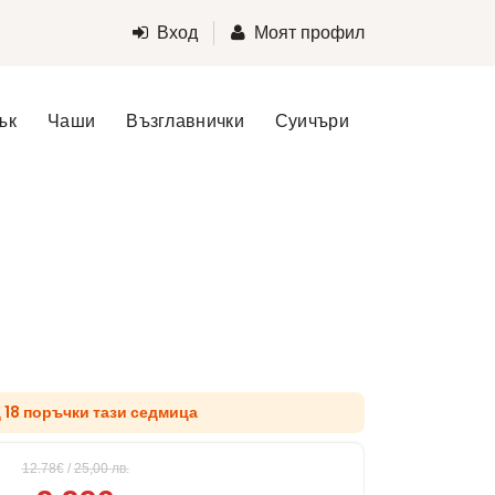
Вход
Моят профил
ък
Чаши
Възглавнички
Суичъри
д 18 поръчки тази седмица
12.78€
/
25,00
лв.