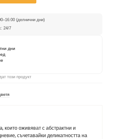
0–16:00 (делнични дни)
: 24/7
тни дни
лед
не
дат този продукт
цветя
, които оживяват с абстрактни и
дневие, съчетавайки деликатността на