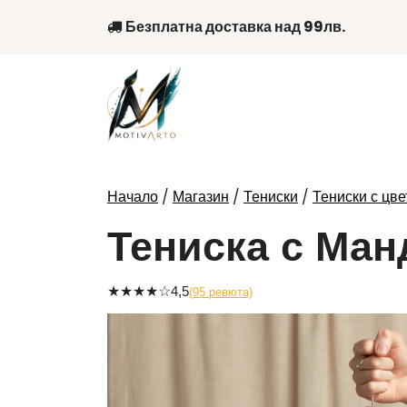
Skip
Безплатна доставка над 99лв.
to
content
/
/
/
Начало
Магазин
Тениски
Тениски с цве
Тениска с Ман
★
★
★
★
☆
4,5
(95 ревюта)