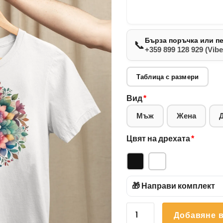
Бърза поръчка или п
📞
+359 899 128 929 (Vibe
Таблица с размери
Вид
*
Мъж
Жена
Цвят на дрехата
*
🎁 Направи комплект
количество
Добавяне в
за