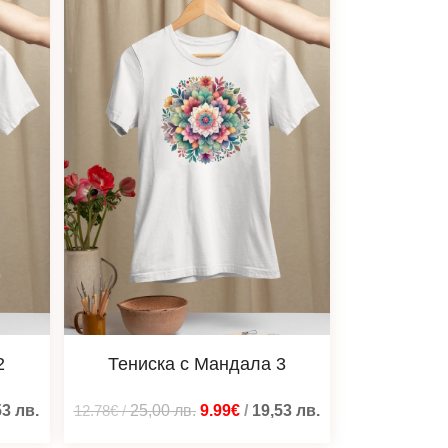
2
Тениска с Мандала 3
53
лв.
12.78€
/
25,00
лв.
9.99€
/
19,53
лв.