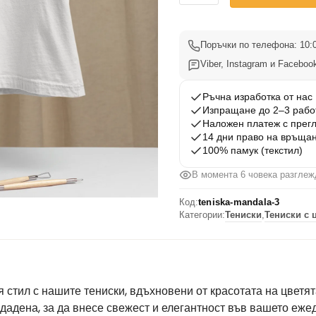
Тениска
с
Мандала
Поръчки по телефона: 10:0
3
Viber, Instagram и Facebook
Ръчна изработка от нас
Изпращане до 2–3 рабо
Наложен платеж с прег
14 дни право на връща
100% памук (текстил)
В момента 6 човека разглеж
Код:
teniska-mandala-3
Категории:
Тениски
,
Тениски с 
стил с нашите тениски, вдъхновени от красотата на цветята
здадена, за да внесе свежест и елегантност във вашето еже