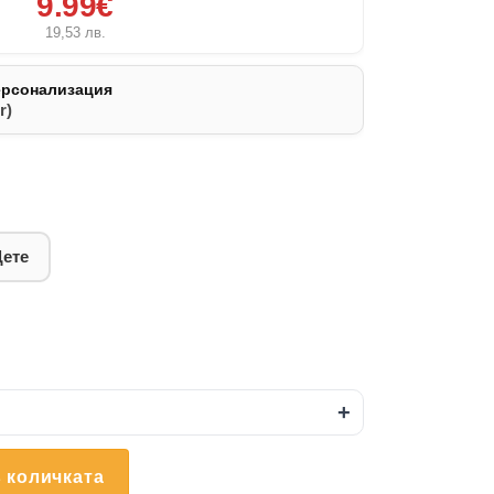
9.99€
19,53
лв.
ерсонализация
r)
Дете
+
 количката