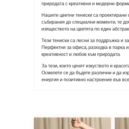
природата с креативни и модерни форми.
Нашите цветни тениски са проектирани 
събирания до специални моменти, те до
изяществото на цветята по един абстрак
Тези тениски са лесни за поддръжка и з
Перфектни за офиса, разходка в парка и
креативност и любов към природата.
За тези, които ценят изкуството и красо
Осмелете се да бъдете различни и да из
енергия и позитивно настроение във все