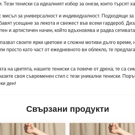
 Тези тениски са идеалният избор за онези, които търсят 
с мисъл за универсалност и индивидуалност. Подходящи за
бавят усещане за лекота и свежест във всеки гардероб. Ди
тен и артистичен начин, който вдъхновява и радва сетивата
апазват своите ярки цветове и сложни мотиви дълго време, н
ли просто като част от ежедневното ви облекло, те предлаг
тата на цветята, нашите тениски са повече от дреха; те са с
разите своя съвременен стил с тези уникални тениски. Поръ
ки ден!
Свързани продукти