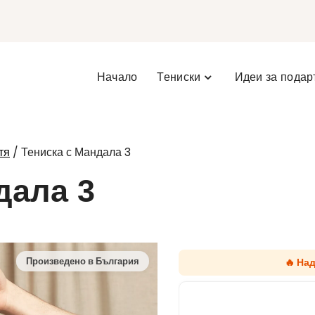
Начало
Тениски
Идеи за подар
/ Тениска с Мандала 3
тя
дала 3
🔥 На