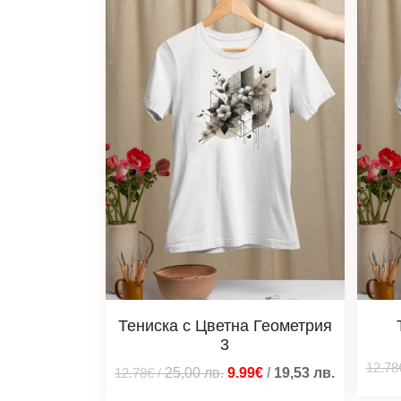
Тениска с Цветна Геометрия
3
12.78
12.78€
/
25,00
лв.
9.99€
/
19,53
лв.