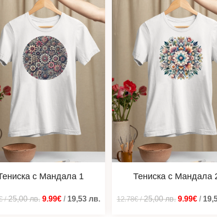
Тениска с Мандала 1
Тениска с Мандала 
€
/
25,00
лв.
9.99€
/
19,53
лв.
12.78€
/
25,00
лв.
9.99€
/
19,