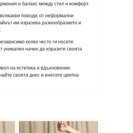
хармония и баланс между стил и комфорт.
 всякакви поводи, от неформални
зайнът им изразява разнообразието и
.
езависимо колко често ги носите.
ат уникален начин да изразите своята
имвол на естетика и вдъхновение.
чайте своята днес и внесете цветна