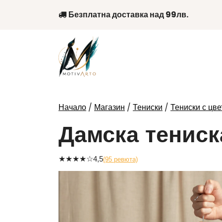
Skip
Безплатна доставка над 99лв.
to
content
/
/
/
Начало
Магазин
Тениски
Тениски с цве
Дамска тениск
★
★
★
★
☆
4,5
(95 ревюта)