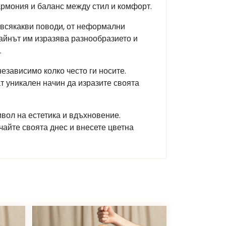
хармония и баланс между стил и комфорт.
 всякакви поводи, от неформални
зайнът им изразява разнообразието и
.
езависимо колко често ги носите.
ат уникален начин да изразите своята
имвол на естетика и вдъхновение.
чайте своята днес и внесете цветна