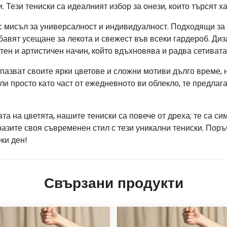
 Тези тениски са идеалният избор за онези, които търсят 
с мисъл за универсалност и индивидуалност. Подходящи за
бавят усещане за лекота и свежест във всеки гардероб. Ди
тен и артистичен начин, който вдъхновява и радва сетивата
апазват своите ярки цветове и сложни мотиви дълго време, н
ли просто като част от ежедневното ви облекло, те предлаг
тата на цветята, нашите тениски са повече от дреха; те са с
разите своя съвременен стил с тези уникални тениски. Поръ
ки ден!
Свързани продукти