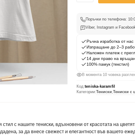
Дамска
тениска
с
Поръчки по телефона: 10:0
цвете
Viber, Instagram и Facebook
Карамфил
Ръчна изработка от нас
Изпращане до 2–3 рабо
Наложен платеж с прег
14 дни право на връща
100% памук (текстил)
В момента 9 човека разглеж
Код:
teniska-karamfil
Категории:
Тениски
,
Тениски с 
стил с нашите тениски, вдъхновени от красотата на цветята
здадена, за да внесе свежест и елегантност във вашето еже