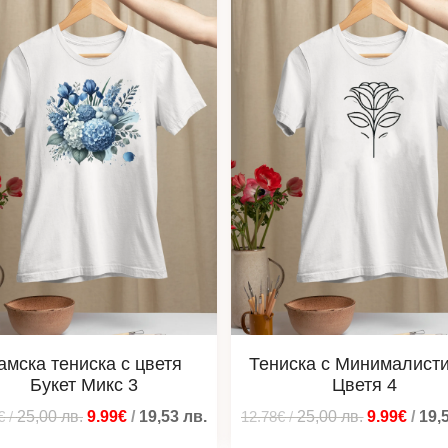
амска тениска с цветя
Тениска с Минималист
Букет Микс 3
Цветя 4
€
/
25,00
лв.
9.99€
/
19,53
лв.
12.78€
/
25,00
лв.
9.99€
/
19,