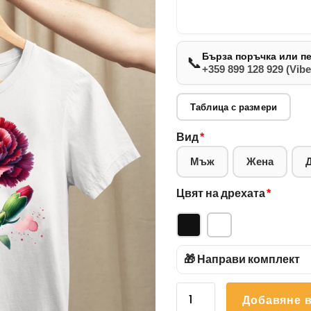
Бърза поръчка или п
📞
+359 899 128 929 (Vibe
Таблица с размери
Вид
*
Мъж
Жена
Цвят на дрехата
*
🎁 Направи комплект
количество
Добавяне в
за