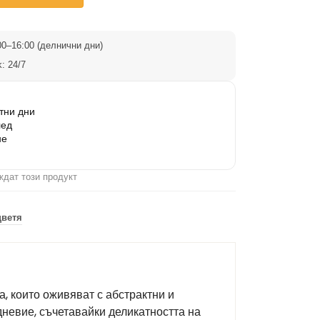
0–16:00 (делнични дни)
: 24/7
тни дни
лед
не
дат този продукт
цветя
, които оживяват с абстрактни и
дневие, съчетавайки деликатността на