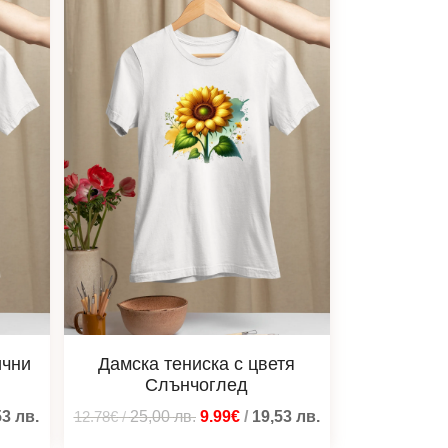
ични
Дамска тениска с цветя
Слънчоглед
53
лв.
12.78€
/
25,00
лв.
9.99€
/
19,53
лв.