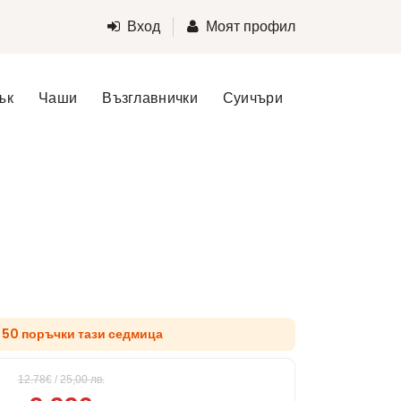
Вход
Моят профил
ък
Чаши
Възглавнички
Суичъри
 50 поръчки тази седмица
12.78€
/
25,00
лв.