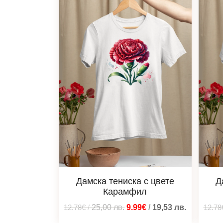
Дамска тениска с цвете
Д
Карамфил
12.78€
/
25,00
лв.
9.99€
/
19,53
лв.
12.78