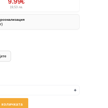
9.99€
19,53
лв.
ерсонализация
r)
Дете
+
 количката