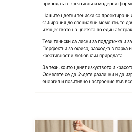
природата с креативни и модерни форми.
Нашите цветни тениски са проектирани 
събирания до специални моменти, те до
изяществото на цветята по един абстрак
Тези тениски са лесни за поддръжка и з
Перфектни за офиса, разходка в парка и
креативност и любов към природата.
За тези, които ценят изкуството и красо
Осмелете се да бъдете различни и да из
енергия и позитивно настроение във все