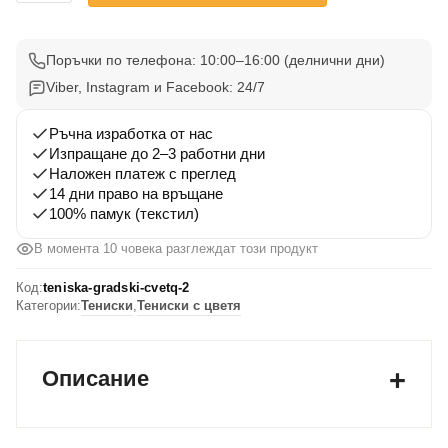
Тениска
с
Градски
Поръчки по телефона: 10:00–16:00 (делнични дни)
Цветя
Viber, Instagram и Facebook: 24/7
2
Ръчна изработка от нас
Изпращане до 2–3 работни дни
Наложен платеж с преглед
14 дни право на връщане
100% памук (текстил)
В момента 10 човека разглеждат този продукт
Код:
teniska-gradski-cvetq-2
Категории:
Тениски
,
Тениски с цветя
Описание