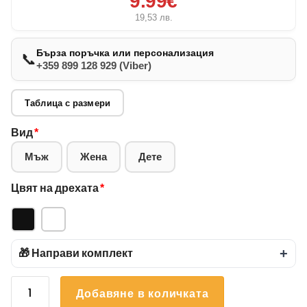
9.99€
19,53
лв.
Бърза поръчка или персонализация
📞
+359 899 128 929 (Viber)
Таблица с размери
Вид
*
Мъж
Жена
Дете
Цвят на дрехата
*
🎁 Направи комплект
+
количество
Добавяне в количката
за