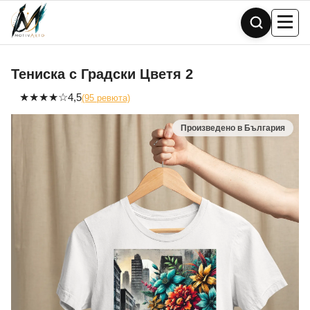
Skip
to
content
Тениска с Градски Цветя 2
★
★
★
★
☆
4,5
(95 ревюта)