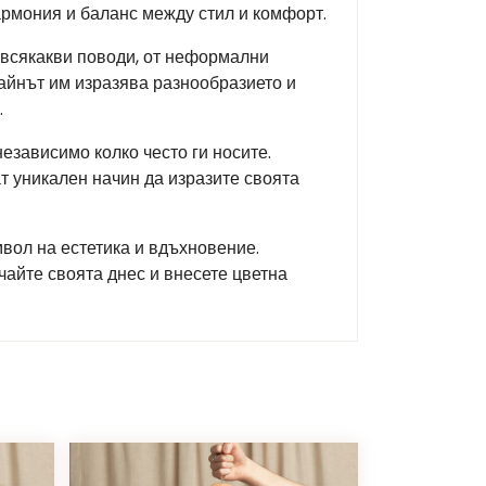
хармония и баланс между стил и комфорт.
 всякакви поводи, от неформални
зайнът им изразява разнообразието и
.
езависимо колко често ги носите.
ат уникален начин да изразите своята
имвол на естетика и вдъхновение.
чайте своята днес и внесете цветна