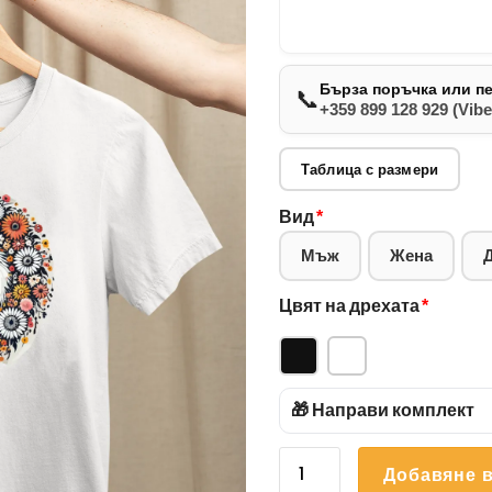
Бърза поръчка или п
📞
+359 899 128 929 (Vibe
Таблица с размери
Вид
*
Мъж
Жена
Цвят на дрехата
*
🎁 Направи комплект
количество
Добавяне в
за