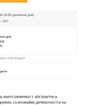
0–16:00 (делнични дни)
: 24/7
тни дни
лед
не
ждат този продукт
цветя
, които оживяват с абстрактни и
дневие, съчетавайки деликатността на