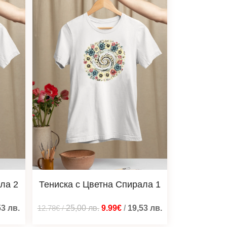
ла 2
Тениска с Цветна Спирала 1
53
лв.
12.78€
/
25,00
лв.
9.99€
/
19,53
лв.