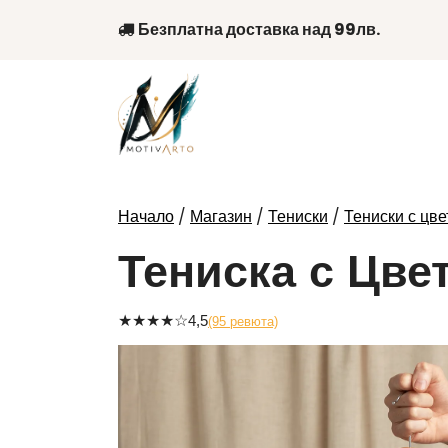
Skip
Безплатна доставка над 99лв.
to
content
/
/
/
Начало
Магазин
Тениски
Тениски с цве
Тениска с Цве
★
★
★
★
☆
4,5
(95 ревюта)