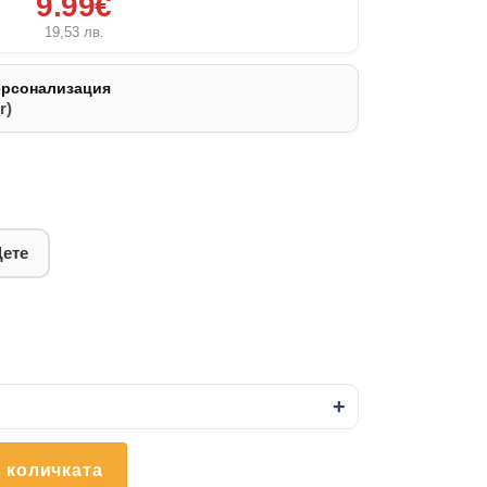
9.99€
19,53
лв.
ерсонализация
r)
Дете
+
 количката