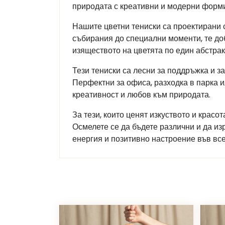
природата с креативни и модерни форми.
Нашите цветни тениски са проектирани 
събирания до специални моменти, те до
изяществото на цветята по един абстрак
Тези тениски са лесни за поддръжка и з
Перфектни за офиса, разходка в парка и
креативност и любов към природата.
За тези, които ценят изкуството и красо
Осмелете се да бъдете различни и да из
енергия и позитивно настроение във все