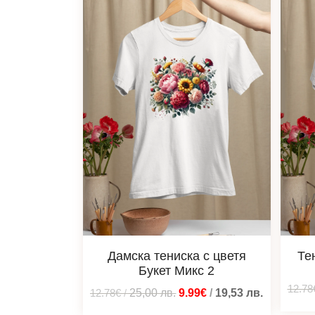
Дамска тениска с цветя
Те
Букет Микс 2
12.78
12.78€
/
25,00
лв.
9.99€
/
19,53
лв.