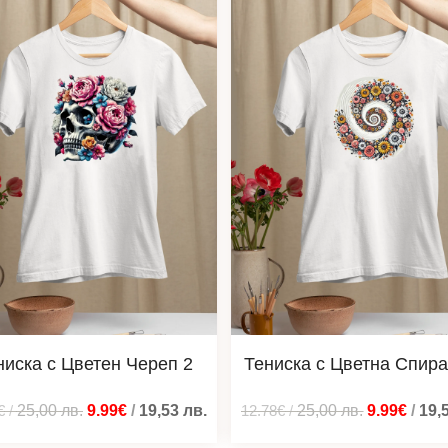
ниска с Цветен Череп 2
Тениска с Цветна Спира
€
/
25,00
лв.
9.99€
/
19,53
лв.
12.78€
/
25,00
лв.
9.99€
/
19,