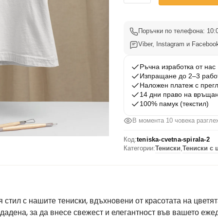
Тениска
с
Цветна
Поръчки по телефона: 10:0
Спирала
Viber, Instagram и Facebook
2
Ръчна изработка от нас
Изпращане до 2–3 рабо
Наложен платеж с прег
14 дни право на връща
100% памук (текстил)
В момента 10 човека разгле
Код:
teniska-cvetna-spirala-2
Категории:
Тениски
,
Тениски с 
стил с нашите тениски, вдъхновени от красотата на цветята
здадена, за да внесе свежест и елегантност във вашето еже