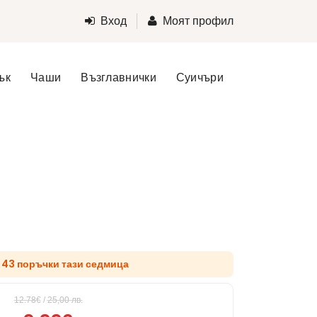
Вход
Моят профил
ък
Чаши
Възглавнички
Суичъри
 43 поръчки тази седмица
12.78€
/
25,00
лв.