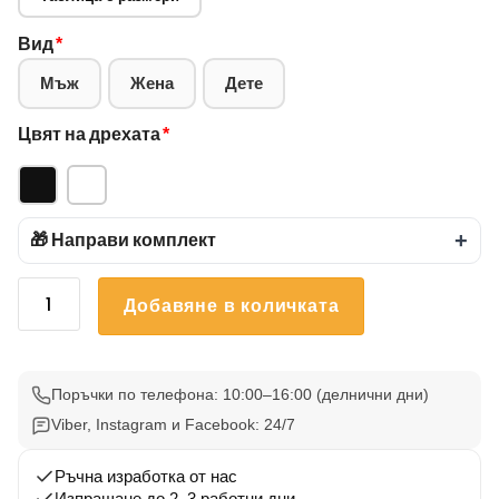
Вид
*
Мъж
Жена
Дете
Цвят на дрехата
*
🎁 Направи комплект
+
количество
Добавяне в количката
за
Тениска
bmw
Е46
Поръчки по телефона: 10:00–16:00 (делнични дни)
3
Viber, Instagram и Facebook: 24/7
Ръчна изработка от нас
Изпращане до 2–3 работни дни