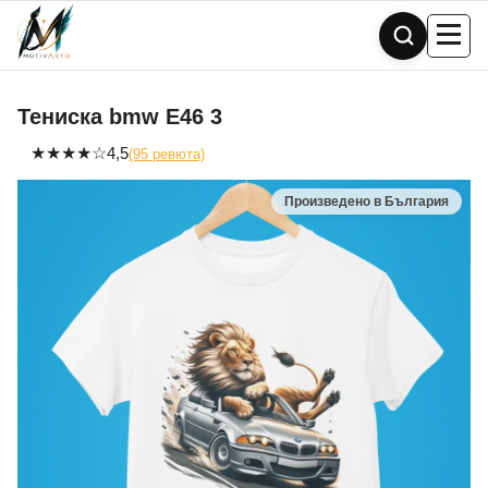
Skip
to
content
Тениска bmw Е46 3
★
★
★
★
☆
4,5
(95 ревюта)