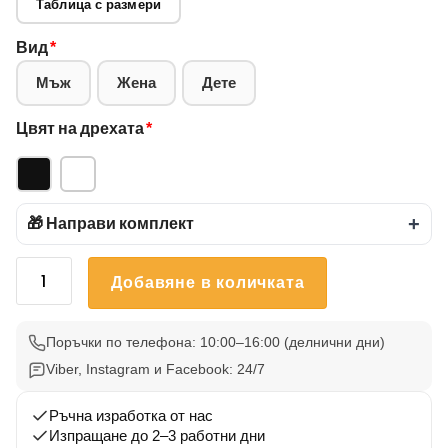
Таблица с размери
Вид
*
Мъж
Жена
Дете
Цвят на дрехата
*
🎁 Направи комплект
+
количество
Добавяне в количката
за
Тениска
Български
Поръчки по телефона: 10:00–16:00 (делнични дни)
Вдъхновения
Viber, Instagram и Facebook: 24/7
45
Ръчна изработка от нас
Изпращане до 2–3 работни дни