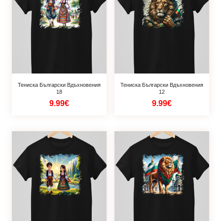
Тениска Български Вдъхновения
Тениска Български Вдъхновения
18
12
9.99€
9.99€