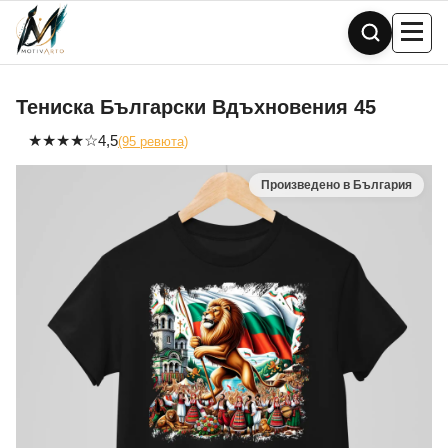
Skip
to
content
Тениска Български Вдъхновения 45
★
★
★
★
☆
4,5
(95 ревюта)