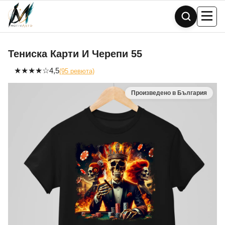
Skip
to
content
Тениска Карти И Черепи 55
★
★
★
★
☆
4,5
(95 ревюта)