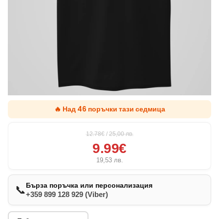
🔥 Над 46 поръчки тази седмица
12.78€
/
25,00
лв.
9.99€
19,53
лв.
Бърза поръчка или персонализация
📞
+359 899 128 929 (Viber)