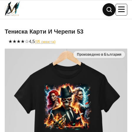
Skip
to
content
Тениска Карти И Черепи 53
★
★
★
★
☆
4,5
(95 ревюта)