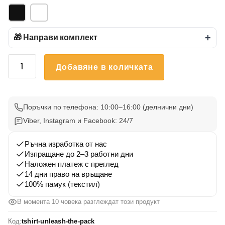
🎁 Направи комплект
+
количество
Добавяне в количката
за
Тениска
Освободи
Глутницата
Поръчки по телефона: 10:00–16:00 (делнични дни)
Viber, Instagram и Facebook: 24/7
Ръчна изработка от нас
Изпращане до 2–3 работни дни
Наложен платеж с преглед
14 дни право на връщане
100% памук (текстил)
В момента 10 човека разглеждат този продукт
Код:
tshirt-unleash-the-pack