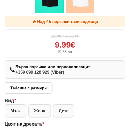
🔥 Над 45 поръчки тази седмица
12.78€
/
25,00
лв.
9.99€
19,53
лв.
Бърза поръчка или персонализация
📞
+359 899 128 929 (Viber)
Таблица с размери
Вид
*
Мъж
Жена
Дете
Цвят на дрехата
*