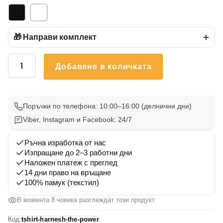
🎁 Направи комплект
+
количество
Добавяне в количката
за
Тениска
Усвой
Силата
Поръчки по телефона: 10:00–16:00 (делнични дни)
Viber, Instagram и Facebook: 24/7
Ръчна изработка от нас
Изпращане до 2–3 работни дни
Наложен платеж с преглед
14 дни право на връщане
100% памук (текстил)
В момента 8 човека разглеждат този продукт
Код:
tshirt-harnesh-the-power