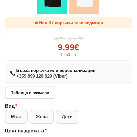
🔥 Над 37 поръчки тази седмица
12.78€
/
25,00
лв.
9.99€
19,53
лв.
Бърза поръчка или персонализация
📞
+359 899 128 929 (Viber)
Таблица с размери
Вид
*
Мъж
Жена
Дете
Цвят на дрехата
*