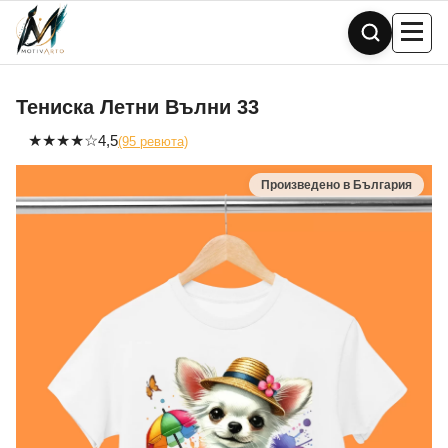
Skip
to
content
Тениска Летни Вълни 33
★
★
★
★
☆
4,5
(95 ревюта)