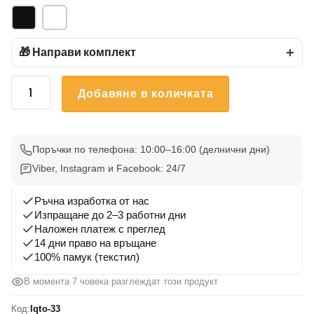
🎁 Направи комплект
+
количество
Добавяне в количката
за
Тениска
Летни
Вълни
Поръчки по телефона: 10:00–16:00 (делнични дни)
33
Viber, Instagram и Facebook: 24/7
Ръчна изработка от нас
Изпращане до 2–3 работни дни
Наложен платеж с преглед
14 дни право на връщане
100% памук (текстил)
В момента 7 човека разглеждат този продукт
Код:
lqto-33