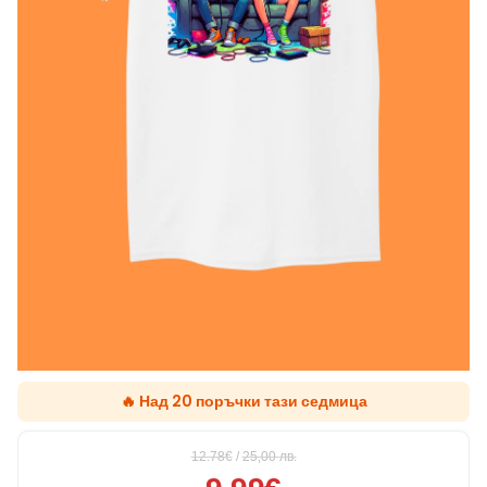
🔥 Над 20 поръчки тази седмица
12.78€
/
25,00
лв.