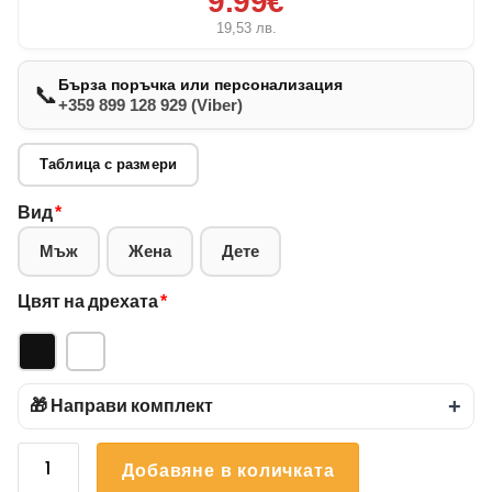
9.99€
19,53
лв.
Бърза поръчка или персонализация
📞
+359 899 128 929 (Viber)
Таблица с размери
Вид
*
Мъж
Жена
Дете
Цвят на дрехата
*
🎁 Направи комплект
+
количество
Добавяне в количката
за