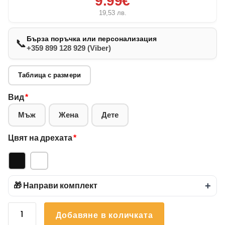
9.99€
19,53
лв.
Бърза поръчка или персонализация
📞
+359 899 128 929 (Viber)
Таблица с размери
Вид
*
Мъж
Жена
Дете
Цвят на дрехата
*
🎁 Направи комплект
+
количество
Добавяне в количката
за