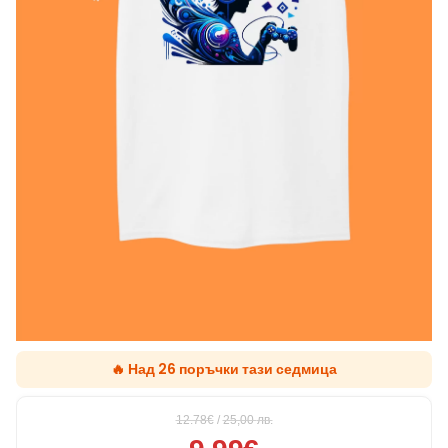
🔥 Над 26 поръчки тази седмица
12.78€
/
25,00
лв.