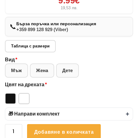
9.99€
19,53
лв.
Бърза поръчка или персонализация
📞
+359 899 128 929 (Viber)
Таблица с размери
Вид
*
Мъж
Жена
Дете
Цвят на дрехата
*
🎁 Направи комплект
+
количество
Добавяне в количката
за