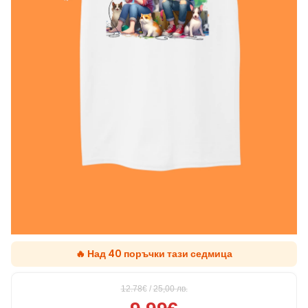
🔥 Над 40 поръчки тази седмица
12.78€
/
25,00
лв.