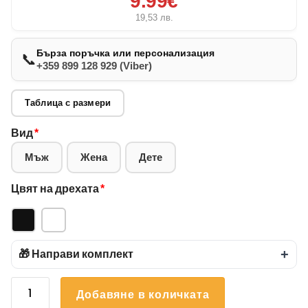
9.99€
19,53
лв.
Бърза поръчка или персонализация
📞
+359 899 128 929 (Viber)
Таблица с размери
Вид
*
Мъж
Жена
Дете
Цвят на дрехата
*
🎁 Направи комплект
+
количество
Добавяне в количката
за