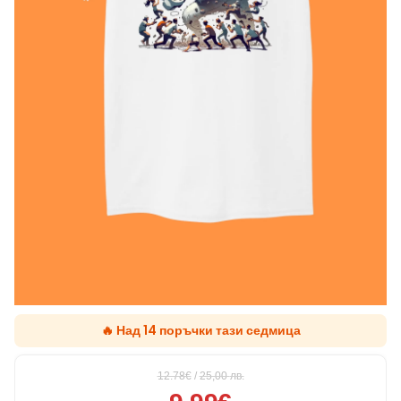
🔥 Над 14 поръчки тази седмица
12.78€
/
25,00
лв.