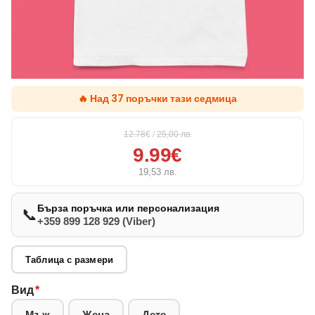
🔥 Над 37 поръчки тази седмица
12.78€
/
25,00
лв.
9.99€
19,53
лв.
Бърза поръчка или персонализация
📞
+359 899 128 929 (Viber)
Таблица с размери
Вид
*
Мъж
Жена
Дете