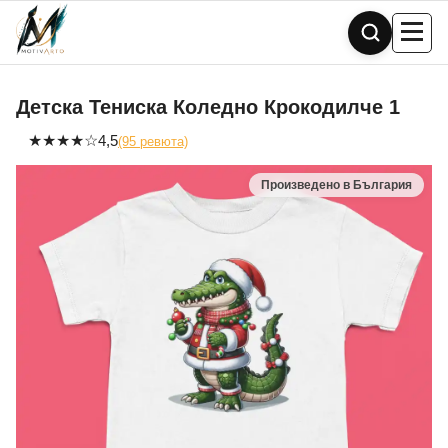
Skip
to
content
Детска Тениска Коледно Крокодилче 1
★
★
★
★
☆
4,5
(95 ревюта)