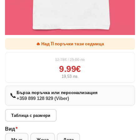
🔥 Над 11 поръчки тази седмица
12.78€
/
25,00
лв.
9.99€
19,53
лв.
Бърза поръчка или персонализация
📞
+359 899 128 929 (Viber)
Таблица с размери
Вид
*
Мъж
Жена
Дете