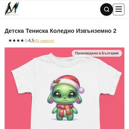
Skip
to
content
Детска Тениска Коледно Извънземно 2
★
★
★
★
☆
4,5
(95 ревюта)