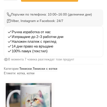
Тениска
с
котка
Поръчки по телефона: 10:00–16:00 (делнични дни)
16
Viber, Instagram и Facebook: 24/7
Ръчна изработка от нас
Изпращане до 2–3 работни дни
Наложен платеж с преглед
14 дни право на връщане
100% памук (текстил)
В момента 7 човека разглеждат този продукт
Категории:
Тениски
,
Тениски с котки
Етикети:
котка
,
котки