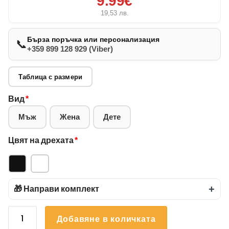
9.99€
19,53
лв.
Бърза поръчка или персонализация
📞
+359 899 128 929 (Viber)
Таблица с размери
Вид
*
Мъж
Жена
Дете
Цвят на дрехата
*
🎁 Направи комплект
+
количество
Добавяне в количката
за