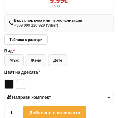
9.99€
19,53
лв.
Бърза поръчка или персонализация
📞
+359 899 128 929 (Viber)
Таблица с размери
Вид
*
Мъж
Жена
Дете
Цвят на дрехата
*
🎁 Направи комплект
+
количество
Добавяне в количката
за