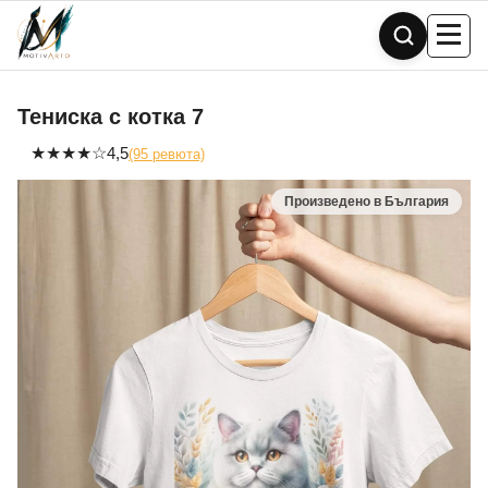
Skip
to
content
Тениска с котка 7
★
★
★
★
☆
4,5
(95 ревюта)