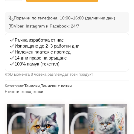
Тениска
с
котка
Поръчки по телефона: 10:00–16:00 (делнични дни)
7
Viber, Instagram и Facebook: 24/7
Ръчна изработка от нас
Изпращане до 2–3 работни дни
Наложен платеж с преглед
14 дни право на връщане
100% памук (текстил)
В момента 8 човека разглеждат този продукт
Категории:
Тениски
,
Тениски с котки
Етикети:
котка
,
котки