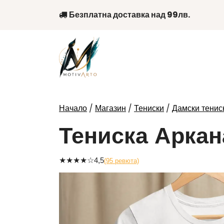
Skip
Безплатна доставка над 99лв.
to
content
/
/
/
Начало
Магазин
Тениски
Дамски тенис
Тениска Аркан
★
★
★
★
☆
4,5
(95 ревюта)