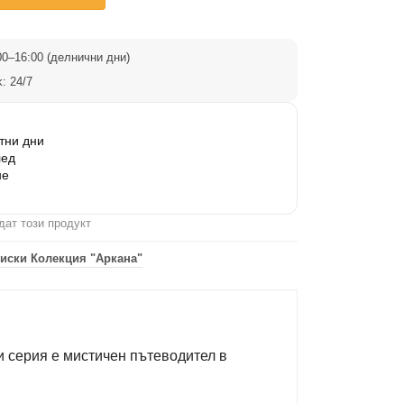
0–16:00 (делнични дни)
: 24/7
тни дни
лед
не
дат този продукт
иски Колекция "Аркана"
зи серия е мистичен пътеводител в