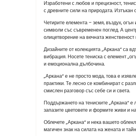
Изработени с любов и прецизност, тенис
с древните сили на природата. Изтъкан 
Четирите елемента – земя, въздух, огън
символи със съвременен поглед. А центр
олицетворение на вечната женственост 
Дизайните от колекцията „Аркана“ са вд
вибрация. Носете тениска с елемент „огъ
и емоционална дълбочина.
„Аркана“ е не просто мода, това е изяв
практики. Те лесно се комбинират с раз
смислен разговор със себе си и света.
Поддържането на тениските „Аркана“ е ле
запазите цветовете и формите живи и на
Облечете „Аркана“ и нека вашето облекл
магичен знак на силата на жената и тайн