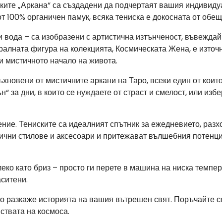
ките „Аркана“ са създадени да подчертаят вашия индивидуа
от 100% органичен памук, всяка тениска е докосната от обе
 и вода – са изобразени с артистична изтънченост, въвеждай
алната фигура на колекцията, Космическата Жена, е източн
и мистичното начало на живота.
ъхновени от мистичните аркани на Таро, всеки един от коит
н“ за дни, в които се нуждаете от страст и смелост, или из
ление. Тениските са идеалният спътник за ежедневието, раз
лични стилове и аксесоари и притежават вълшебния потенци
ко като бриз – просто ги перете в машина на ниска темпера
ситени.
о разкаже историята на вашия вътрешен свят. Поръчайте се
ствата на космоса.