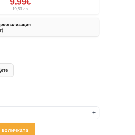
9.99€
19,53
лв.
ерсонализация
r)
Дете
+
 количката