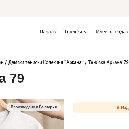
Начало
Тениски
Идеи за подар
/
/ Тениска Аркана 79
ки
Дамски тениски Колекция "Аркана"
а 79
🔥 На