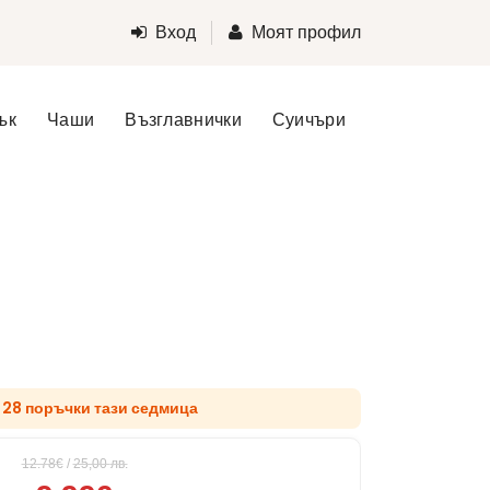
Вход
Моят профил
ък
Чаши
Възглавнички
Суичъри
д 28 поръчки тази седмица
12.78€
/
25,00
лв.