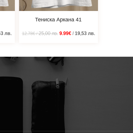
Тениска Аркана 41
53
лв.
12.78€
/
25,00
лв.
9.99€
/
19,53
лв.