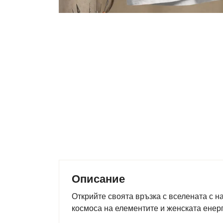
Описание
Открийте своята връзка с вселената с н
космоса на елементите и женската енерг