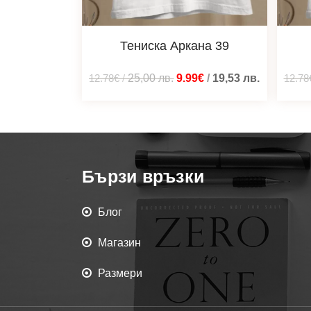
Тениска Аркана 39
12.78€
/
25,00
лв.
9.99€
/
19,53
лв.
12.78
Бързи връзки
Блог
Магазин
Размери