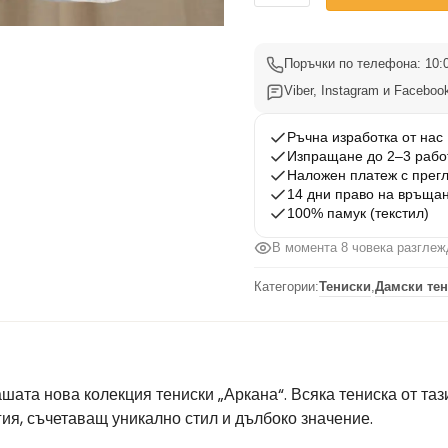
Тениска
Аркана
79
Поръчки по телефона: 10:0
Viber, Instagram и Facebook
Ръчна изработка от нас
Изпращане до 2–3 рабо
Наложен платеж с прег
14 дни право на връща
100% памук (текстил)
В момента 8 човека разглеж
Категории:
Тениски
,
Дамски тен
ашата нова колекция тениски „Аркана“. Всяка тениска от та
ия, съчетаващ уникално стил и дълбоко значение.