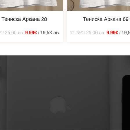
Тениска Аркана 28
Тениска Аркана 69
€
/
25,00
лв.
9.99€
/
19,53
лв.
12.78€
/
25,00
лв.
9.99€
/
19,