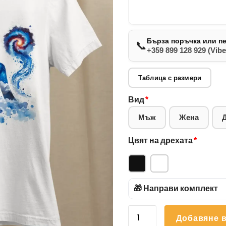
Бърза поръчка или п
📞
+359 899 128 929 (Vibe
Таблица с размери
Вид
*
Мъж
Жена
Цвят на дрехата
*
🎁 Направи комплект
количество
Добавяне в
за