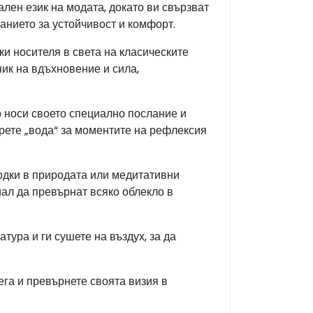
лен език на модата, докато ви свързват
щанието за устойчивост и комфорт.
ки носителя в света на класическите
ик на вдъхновение и сила,
о носи своето специално послание и
берете „вода“ за моментите на рефлексия
ходки в природата или медитативни
ал да превърнат всяко облекло в
тура и ги сушете на въздух, за да
га и превърнете своята визия в