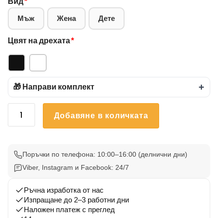
Вид
*
Мъж
Жена
Дете
Цвят на дрехата
*
🎁 Направи комплект
+
количество
Добавяне в количката
за
Тениска
Аркана
28
Поръчки по телефона: 10:00–16:00 (делнични дни)
Viber, Instagram и Facebook: 24/7
Ръчна изработка от нас
Изпращане до 2–3 работни дни
Наложен платеж с преглед