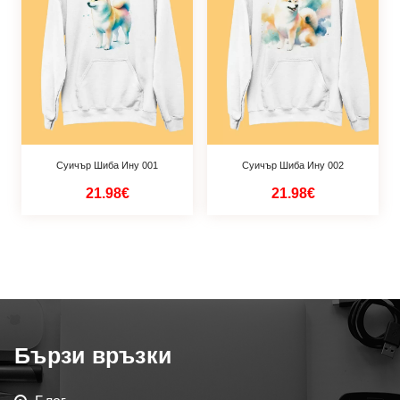
Суичър Шиба Ину 001
Суичър Шиба Ину 002
21.98€
21.98€
Бързи връзки