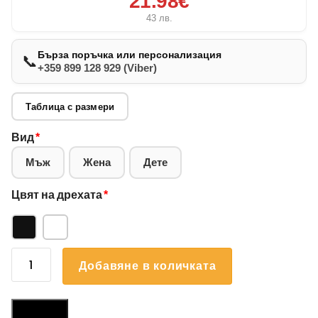
21.98€
43
лв.
Бърза поръчка или персонализация
📞
+359 899 128 929 (Viber)
Таблица с размери
Вид
*
Мъж
Жена
Дете
Цвят на дрехата
*
количество
Добавяне в количката
за
Суичър
Шиба
Размери