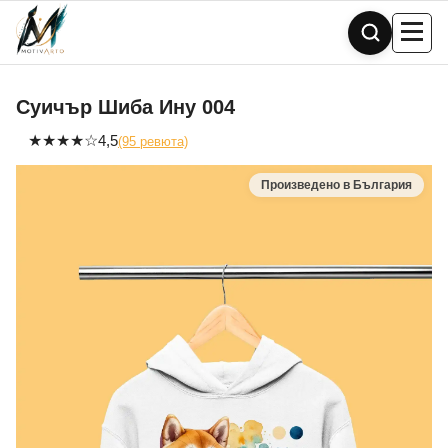
Skip
to
content
Суичър Шиба Ину 004
★
★
★
★
☆
4,5
(95 ревюта)