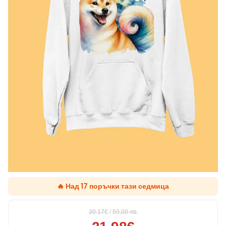
🔥 Над 17 поръчки тази седмица
30.17€
/
59,00
лв.