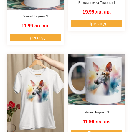
Възглавничка Поденко 1
19.99 лв.
лв.
Чаша Поденко 3
Преглед
11.99 лв.
лв.
Преглед
Чаша Поденко 3
11.99 лв.
лв.