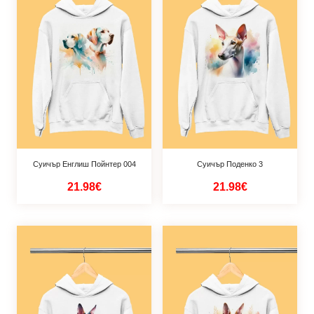
Суичър Енглиш Пойнтер 004
Суичър Поденко 3
21.98€
21.98€