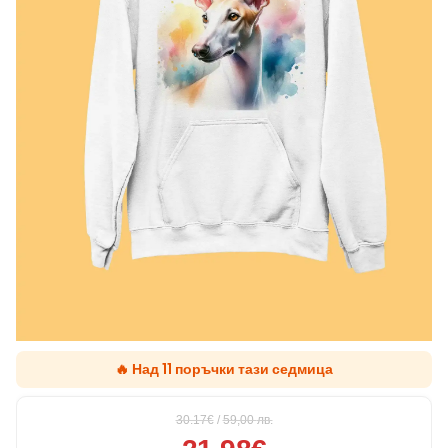
🔥 Над 11 поръчки тази седмица
30.17€
/
59,00
лв.