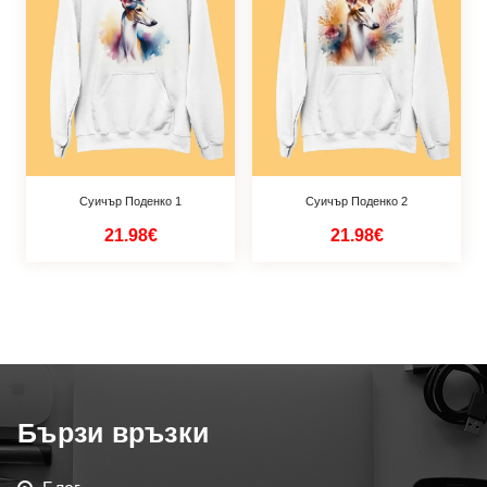
Суичър Поденко 1
Суичър Поденко 2
21.98€
21.98€
Бързи връзки