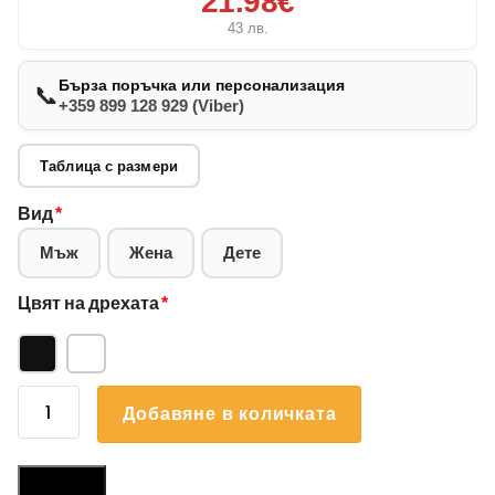
21.98€
43
лв.
Бърза поръчка или персонализация
📞
+359 899 128 929 (Viber)
Таблица с размери
Вид
*
Мъж
Жена
Дете
Цвят на дрехата
*
количество
Добавяне в количката
за
Суичър
Поденко
Размери