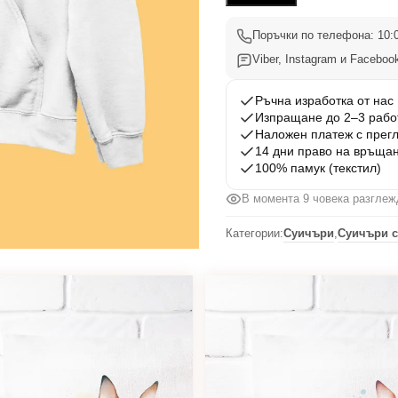
3
Поръчки по телефона: 10:0
Viber, Instagram и Facebook
Ръчна изработка от нас
Изпращане до 2–3 рабо
Наложен платеж с прег
14 дни право на връща
100% памук (текстил)
В момента 9 човека разглеж
Категории:
Суичъри
,
Суичъри с