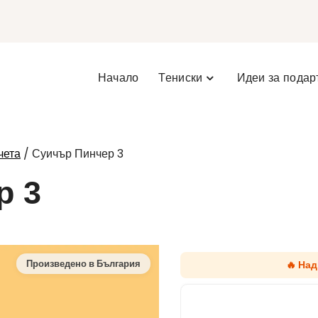
Начало
Тениски
Идеи за подар
/ Суичър Пинчер 3
чета
р 3
🔥 Над