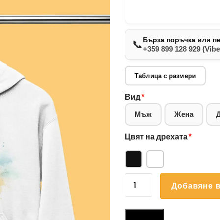
Бърза поръчка или п
📞
+359 899 128 929 (Vibe
Таблица с размери
Вид
*
Мъж
Жена
Цвят на дрехата
*
количество
Добавяне в
за
Суичър
Пинчер
Размери