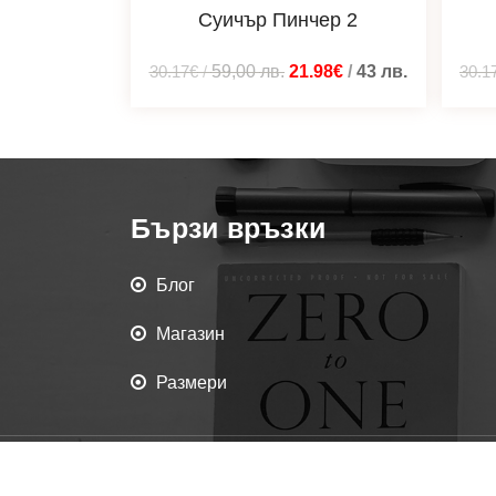
Суичър Пинчер 2
30.17€
/
59,00
лв.
21.98€
/
43
лв.
30.1
Бързи връзки
Блог
Магазин
Размери
Всички права запаз