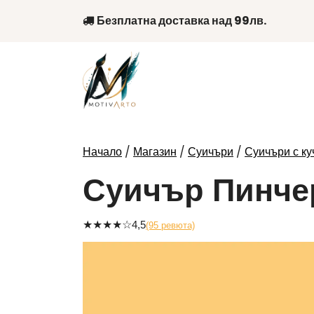
Skip
Безплатна доставка над 99лв.
to
content
/
/
/
Начало
Магазин
Суичъри
Суичъри с ку
Суичър Пинче
★
★
★
★
☆
4,5
(95 ревюта)