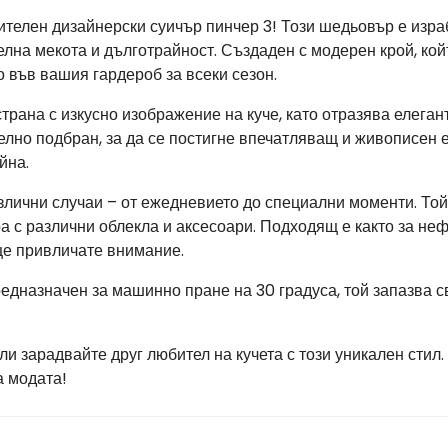
телен дизайнерски суичър пинчер 3! Този шедьовър е изра
елна мекота и дълготрайност. Създаден с модерен крой, койт
 във вашия гардероб за всеки сезон.
трана с изкусно изображение на куче, като отразява елеган
лно подбран, за да се постигне впечатляващ и живописен е
йна.
азлични случаи – от ежедневието до специални моменти. То
ра с различни облекла и аксесоари. Подходящ е както за не
ще привличате внимание.
редназначен за машинно пране на 30 градуса, той запазва 
ли зарадвайте друг любител на кучета с този уникален стил
а модата!