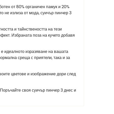
ботен от 80% органичен памук и 20%
о не излиза от мода, суичър пинчер 3
тността и тайнствеността на тези
фект. Избраната поза на кучето добавя
й е идеалното изразяване на вашата
формална среща с приятели, така и за
своите цветове и изображение дори след
. Поръчайте своя суичър пинчер 3 днес и