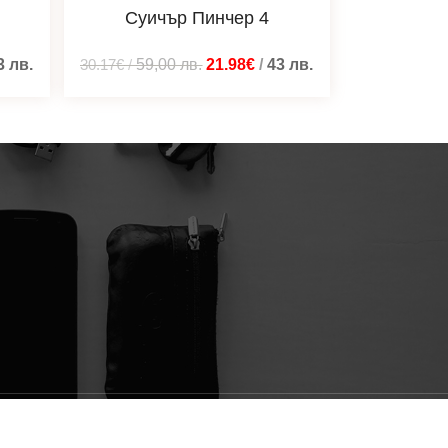
Суичър Пинчер 4
3
лв.
30.17€
/
59,00
лв.
21.98€
/
43
лв.
Изградено от
Blacatz