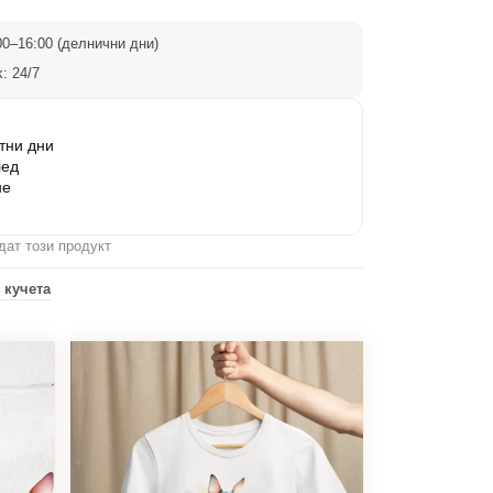
0–16:00 (делнични дни)
: 24/7
тни дни
лед
не
дат този продукт
 кучета