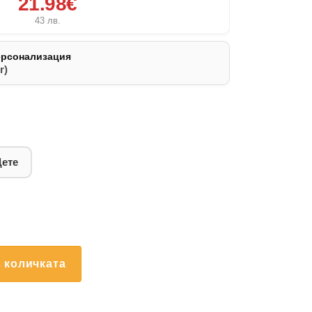
21.98€
43
лв.
ерсонализация
r)
Дете
 количката