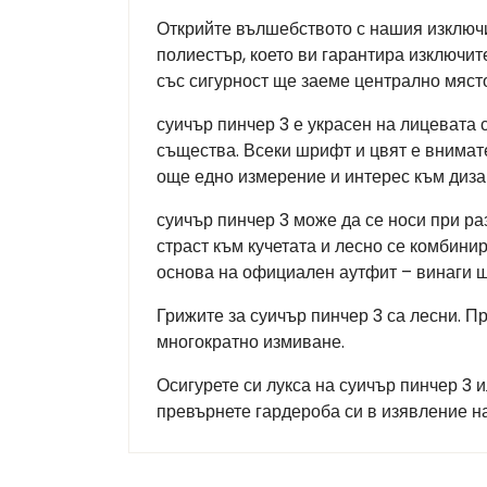
Открийте вълшебството с нашия изключи
полиестър, което ви гарантира изключит
със сигурност ще заеме централно място
суичър пинчер 3 е украсен на лицевата с
същества. Всеки шрифт и цвят е внимате
още едно измерение и интерес към диза
суичър пинчер 3 може да се носи при р
страст към кучетата и лесно се комбини
основа на официален аутфит – винаги 
Грижите за суичър пинчер 3 са лесни. П
многократно измиване.
Осигурете си лукса на суичър пинчер 3 и
превърнете гардероба си в изявление н