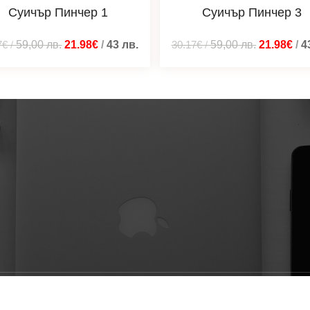
Суичър Пинчер 1
Суичър Пинчер 3
7€
/
59,00
лв.
21.98€
/
43
лв.
30.17€
/
59,00
лв.
21.98€
/
4
ени © 2026 Мотиварто дизайни - тениски, суичъри, блузи | 