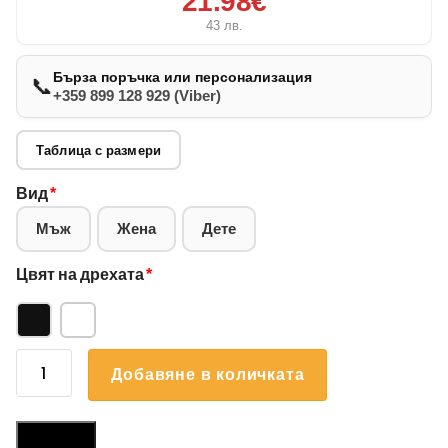
21.98€
43
лв.
Бърза поръчка или персонализация
📞
+359 899 128 929 (Viber)
Таблица с размери
Вид
*
Мъж
Жена
Дете
Цвят на дрехата
*
количество
Добавяне в количката
за
Суичър
Мопс
Размери