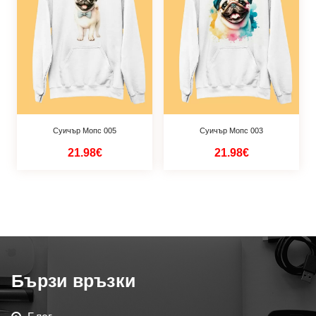
Суичър Мопс 005
Суичър Мопс 003
21.98€
21.98€
Бързи връзки