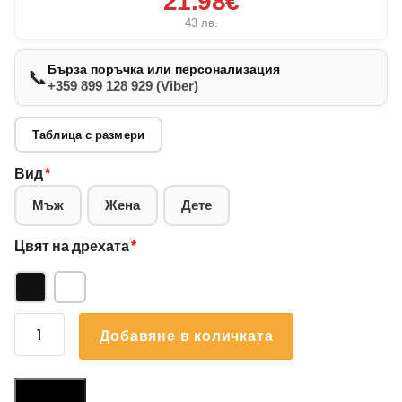
21.98€
43
лв.
Бърза поръчка или персонализация
📞
+359 899 128 929 (Viber)
Таблица с размери
Вид
*
Мъж
Жена
Дете
Цвят на дрехата
*
количество
Добавяне в количката
за
Суичър
Маламут
Размери