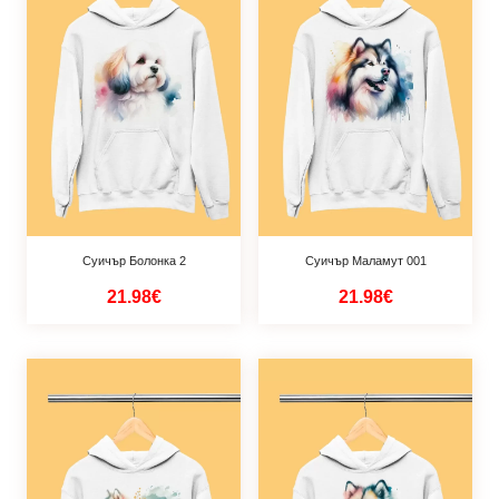
Суичър Болонка 2
Суичър Маламут 001
21.98€
21.98€