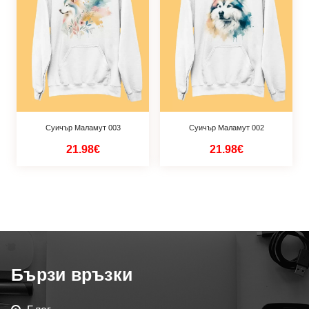
Суичър Маламут 003
Суичър Маламут 002
21.98€
21.98€
Бързи връзки