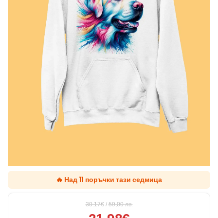
🔥 Над 11 поръчки тази седмица
30.17€
/
59,00
лв.