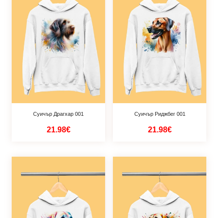
Суичър Драгхар 001
Суичър Риджбег 001
21.98€
21.98€