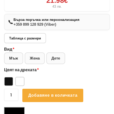
21.98€
43
лв.
Бърза поръчка или персонализация
📞
+359 899 128 929 (Viber)
Таблица с размери
Вид
*
Мъж
Жена
Дете
Цвят на дрехата
*
количество
Добавяне в количката
за
Суичър
Лабрадор
Размери