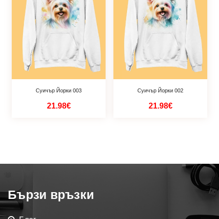
Суичър Йорки 003
Суичър Йорки 002
21.98€
21.98€
Бързи връзки