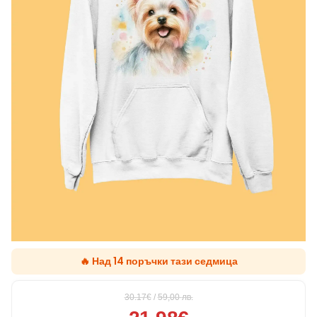
🔥 Над 14 поръчки тази седмица
30.17€
/
59,00
лв.