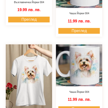
Възглавничка Йорки 004
19.99 лв.
лв.
Чаша Йорки 004
Преглед
11.99 лв.
лв.
Преглед
Чаша Йорки 004
11.99 лв.
лв.