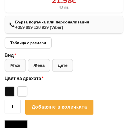
21.98€
43
лв.
Бърза поръчка или персонализация
📞
+359 899 128 929 (Viber)
Таблица с размери
Вид
*
Мъж
Жена
Дете
Цвят на дрехата
*
количество
Добавяне в количката
за
Суичър
Йорки
Размери