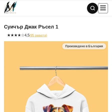
Skip
to
content
Суичър Джак Ръсел 1
★
★
★
★
☆
4,5
(95 ревюта)