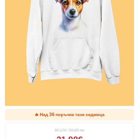
🔥 Над 36 поръчки тази седмица
30.17€
/
59,00
лв.