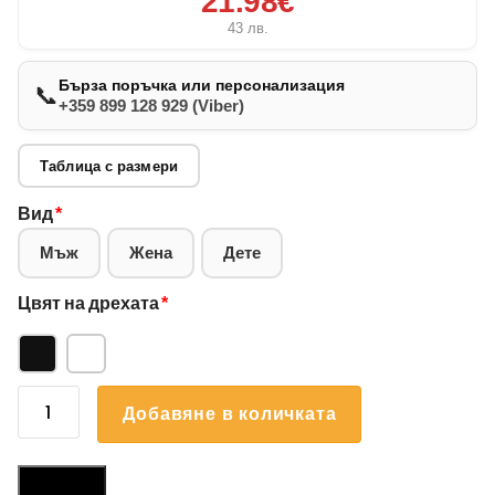
21.98€
43
лв.
Бърза поръчка или персонализация
📞
+359 899 128 929 (Viber)
Таблица с размери
Вид
*
Мъж
Жена
Дете
Цвят на дрехата
*
количество
Добавяне в количката
за
Суичър
Джак
Размери