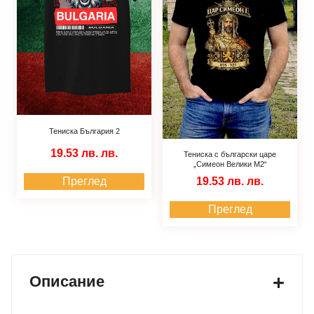
Тениска България 2
19.53 лв.
лв.
Тениска с български царе
„Симеон Велики M2“
19.53 лв.
лв.
Преглед
Преглед
Описание