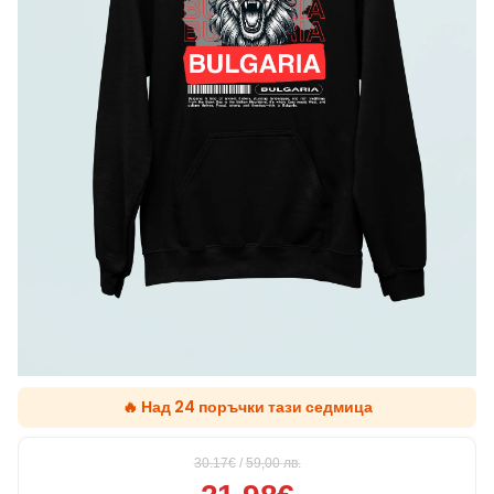
🔥 Над 24 поръчки тази седмица
30.17€
/
59,00
лв.