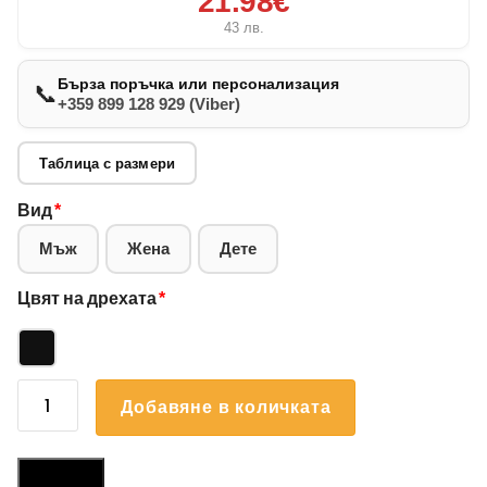
21.98€
43
лв.
Бърза поръчка или персонализация
📞
+359 899 128 929 (Viber)
Таблица с размери
Вид
*
Мъж
Жена
Дете
Цвят на дрехата
*
количество
Добавяне в количката
за
Суичър
България
Размери