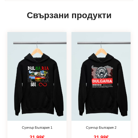
Свързани продукти
Суичър България 1
Суичър България 2
21.98€
21.98€