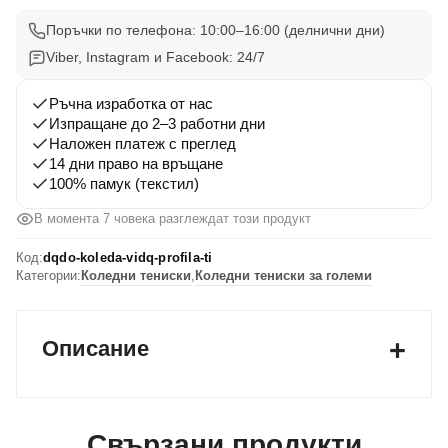
Тениска
Дядо
Поръчки по телефона: 10:00–16:00 (делнични дни)
Коледа
Viber, Instagram и Facebook: 24/7
видя
профила
Ръчна изработка от нас
Изпращане до 2–3 работни дни
ти
Наложен платеж с преглед
14 дни право на връщане
100% памук (текстил)
В момента 7 човека разглеждат този продукт
Код:
dqdo-koleda-vidq-profila-ti
Категории:
Коледни тениски
,
Коледни тениски за големи
Описание
Свързани продукти