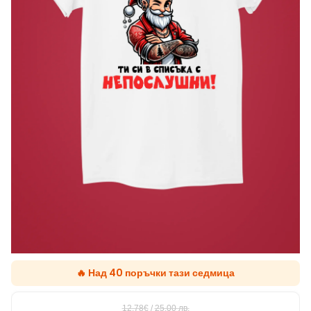
🔥 Над 40 поръчки тази седмица
12.78€
/
25,00
лв.