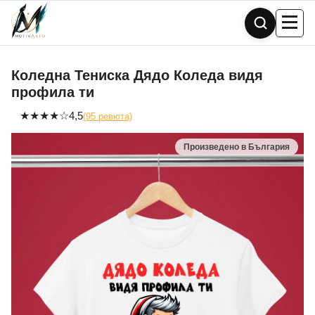
Skip
to
content
Коледна Тениска Дядо Коледа видя
профила ти
★
★
★
★
☆
4,5
(95 ревюта)