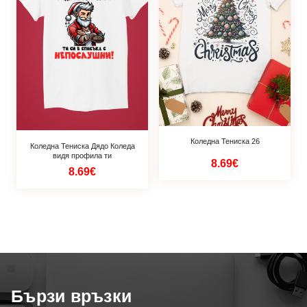
Коледна Тениска 26
Коледна Тениска Дядо Коледа
видя профила ти
8.69€
8.69€
Бързи връзки